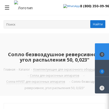
8 (800) 350-09-96
Найти
Сопло безвоздушное реверсивное,
0
угол распыления 50, 0,023"
Главная
-
Каталог
-
Комплектующие для окрасочного оборудования
0
-
Сопла для окрасочных аппаратов
-
Сопла HYVST для окрасочных аппаратов
-
Сопло безвоздушное
реверсивное, угол распыления 50, 0,023"
0