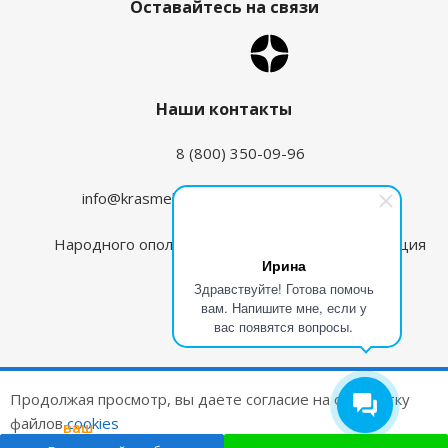
Оставайтесь на связи
Наши контакты
8 (800) 350-09-96
info@krasmehanika.ru
zakaz@krasmehanika.ru
Народного ополчения, д6, ТК Путиловский, секция
Ирина
39
Здравствуйте! Готова помочь
вам. Напишите мне, если у
вас появятся вопросы.
2026 © Красмеханика
Продолжая просмотр, вы даете согласие на обработку
Цены на сайте не являются публичной офертой
файлов
cookies
ваш
подарок
Создание и продвижение сайтов