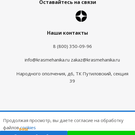
Оставайтесь на связи
Наши контакты
8 (800) 350-09-96
info@krasmehanika.ru
zakaz@krasmehanika.ru
Народного ополчения, д6, ТК Путиловский, секция
39
2026 © Красмеханика
Продолжая просмотр, вы даете согласие на обработку
Цены на сайте не являются публичной офертой
файлов
cookies
ваш
подарок
Создание и продвижение сайтов