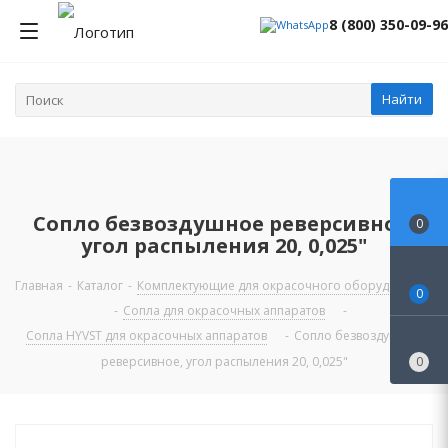
8 (800) 350-09-96
Найти
Сопло безвоздушное реверсивное,
0
угол распыления 20, 0,025"
Главная
-
Каталог
-
Комплектующие для окрасочного оборудования
0
-
Сопла для окрасочных аппаратов
-
Сопла HYVST для окрасочных аппаратов
-
Сопло безвоздушное
реверсивное, угол распыления 20, 0,025"
0