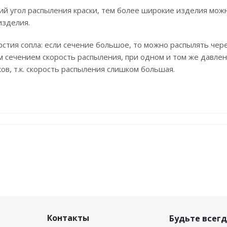
й угол распыления краски, тем более широкие изделия можн
изделия.
стия сопла: если сечение большое, то можно распылять через
м сечением скорость распыления, при одном и том же давлен
ов, т.к. скорость распыления слишком большая.
Контакты
Будьте всегд