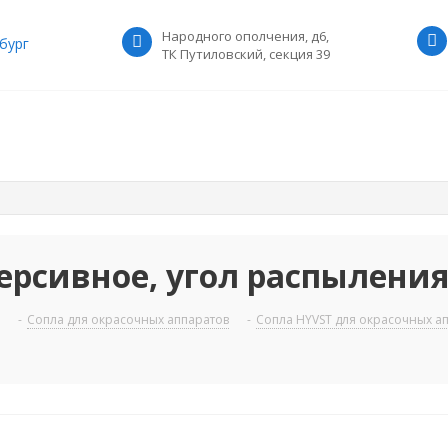
Народного ополчения, д6,
бург
ТК Путиловский, секция 39
рсивное, угол распыления 3
-
Сопла для окрасочных аппаратов
-
Сопла HYVST для окрасочных а