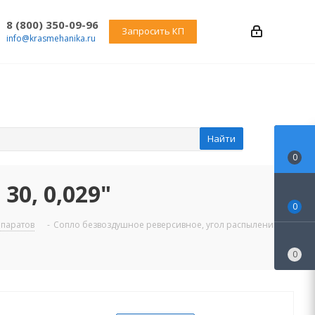
8 (800) 350-09-96
Запросить КП
info@krasmehanika.ru
Найти
0
0, 0,029"
0
ппаратов
-
Сопло безвоздушное реверсивное, угол распыления 30,
0