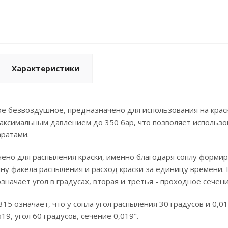
Характеристики
е безвоздушное, предназначено для использования на краск
максимальным давлением до 350 бар, что позволяет использ
аратами.
ено для распыления краски, именно благодаря соплу формир
ну факела распыления и расход краски за единицу времени.
значает угол в градусах, вторая и третья - проходное сечен
15 означает, что у сопла угол распыления 30 градусов и 0,0
19, угол 60 градусов, сечение 0,019".