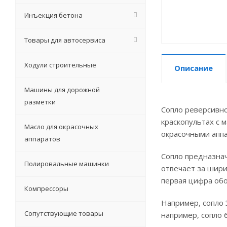
Инъекция бетона
Товары для автосервиса
Ходули строительные
Описание
Машины для дорожной
разметки
Сопло реверсивно
краскопультах с 
Масло для окрасочных
окрасочными апп
аппаратов
Сопло предназнач
Полировальные машинки
отвечает за шири
первая цифра обо
Компрессоры
Например, сопло 3
Сопутствующие товары
например, сопло 6