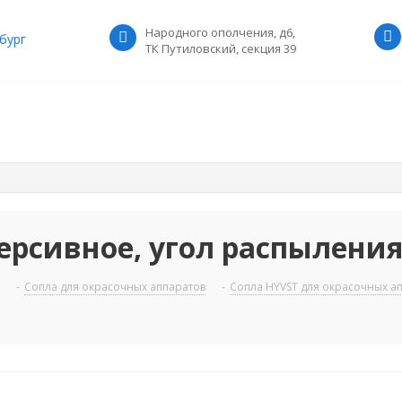
Народного ополчения, д6,
бург
ТК Путиловский, секция 39
рсивное, угол распыления 5
-
Сопла для окрасочных аппаратов
-
Сопла HYVST для окрасочных а