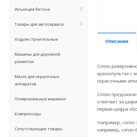
Инъекция бетона
Товары для автосервиса
Ходули строительные
Описание
Машины для дорожной
разметки
Сопло реверсивно
краскопультах с 
Масло для окрасочных
окрасочными апп
аппаратов
Сопло предназнач
Полировальные машинки
отвечает за шири
первая цифра обо
Компрессоры
Например, сопло 3
Сопутствующие товары
например, сопло 6