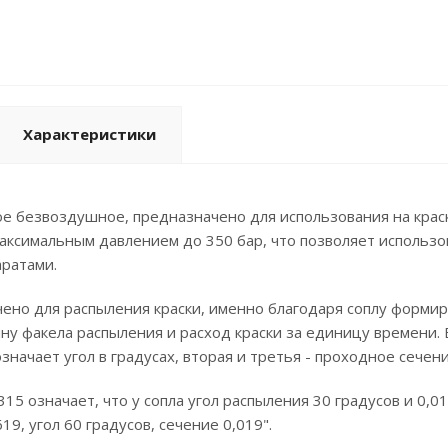
Характеристики
е безвоздушное, предназначено для использования на краск
максимальным давлением до 350 бар, что позволяет использ
аратами.
ено для распыления краски, именно благодаря соплу формир
ну факела распыления и расход краски за единицу времени.
значает угол в градусах, вторая и третья - проходное сечен
15 означает, что у сопла угол распыления 30 градусов и 0,0
19, угол 60 градусов, сечение 0,019".