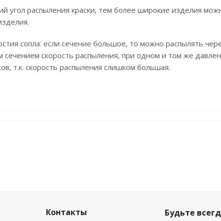
й угол распыления краски, тем более широкие изделия можн
изделия.
стия сопла: если сечение большое, то можно распылять через
м сечением скорость распыления, при одном и том же давлен
ов, т.к. скорость распыления слишком большая.
Контакты
Будьте всегд