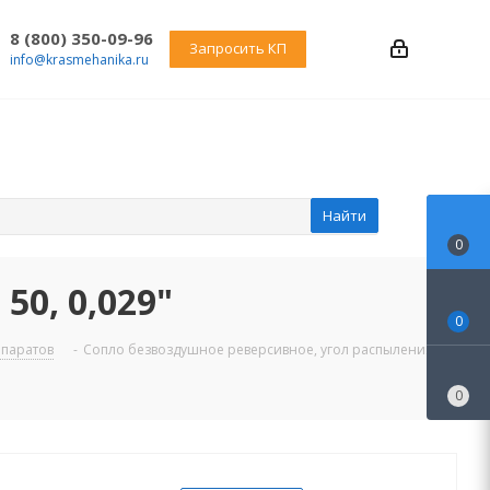
8 (800) 350-09-96
Запросить КП
info@krasmehanika.ru
Найти
0
0, 0,029"
0
ппаратов
-
Сопло безвоздушное реверсивное, угол распыления 50,
0