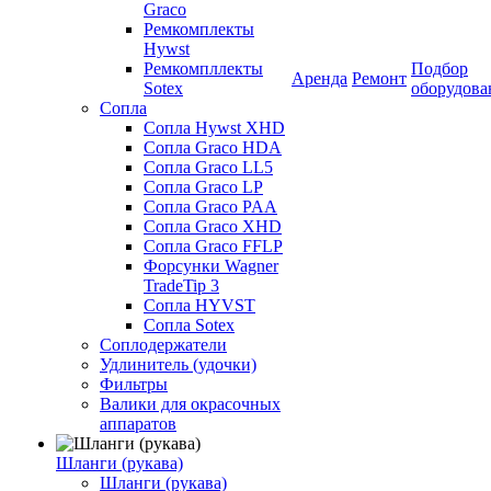
Graco
Ремкомплекты
Hywst
Ремкомпллекты
Подбор
Аренда
Ремонт
Sotex
оборудова
Сопла
Сопла Hywst XHD
Сопла Graco HDA
Сопла Graco LL5
Сопла Graco LP
Сопла Graco PAA
Сопла Graco XHD
Сопла Graco FFLP
Форсунки Wagner
TradeTip 3
Сопла HYVST
Сопла Sotex
Соплодержатели
Удлинитель (удочки)
Фильтры
Валики для окрасочных
аппаратов
Шланги (рукава)
Шланги (рукава)