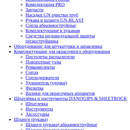
Комплектация PRO
Запчасти
Насадки GN очистки труб
Рукава и шланги GN-BLAST
Сопла абразивоструйные
Комплектующие к рукавам
Средства индивидуальной защиты
пескоструйщика
Оборудование для штукатурки и шпаклевки
Комплектующие для окрасочного оборудования
Пистолеты распылители
Поворотные узлы
Ремкомплекты
Сопла
Соплодержатели
Удлинитель (удочки)
Фильтры
Валики для окрасочных аппаратов
Шпатлёвка и инструменты DANOGIPS & SHEETROCK
Шпатлевка
Инструменты
Аксессуары
Шланги (рукава)
Шланги (рукава) абразивоструйные
Шланги (рукава) окрасочные