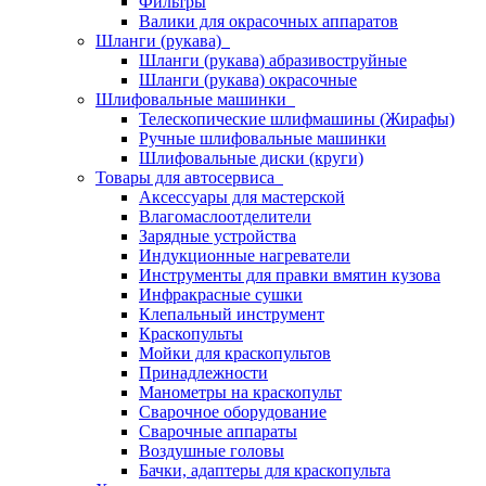
Фильтры
Валики для окрасочных аппаратов
Шланги (рукава)
Шланги (рукава) абразивоструйные
Шланги (рукава) окрасочные
Шлифовальные машинки
Телескопические шлифмашины (Жирафы)
Ручные шлифовальные машинки
Шлифовальные диски (круги)
Товары для автосервиса
Аксессуары для мастерской
Влагомаслоотделители
Зарядные устройства
Индукционные нагреватели
Инструменты для правки вмятин кузова
Инфракрасные сушки
Клепальный инструмент
Краскопульты
Мойки для краскопультов
Принадлежности
Манометры на краскопульт
Сварочное оборудование
Сварочные аппараты
Воздушные головы
Бачки, адаптеры для краскопульта