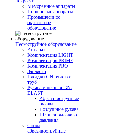
покраски
Мембранные аппараты
Поршневые аппараты
Промышленное
окрасочное
оборудование
Пескоструйное оборудование
Аппараты
Комплектация LIGHT
Комплектация PRIME
Комплектация PRO
Запчасти
Насадки GN очистки
труб
Рукава и шланги GN-
BLAST
Абразивоструйные
рукава
Воздушные рукава
Шланги высокого
давления
Сопла
абразивоструйные