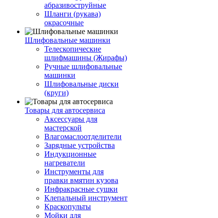
абразивоструйные
Шланги (рукава)
окрасочные
Шлифовальные машинки
Телескопические
шлифмашины (Жирафы)
Ручные шлифовальные
машинки
Шлифовальные диски
(круги)
Товары для автосервиса
Аксессуары для
мастерской
Влагомаслоотделители
Зарядные устройства
Индукционные
нагреватели
Инструменты для
правки вмятин кузова
Инфракрасные сушки
Клепальный инструмент
Краскопульты
Мойки для