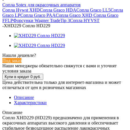
Сопла Sotex для окрасочных аппаратов
Сопла Hywst XHD
Сопла Graco HDA
Сопла Graco LL5
Сопла
Graco LP
Сопла Graco PAA
Сопла Graco XHD
Сопла Graco
FFLP
Форсунки Wagner TradeTip 3
Сопла HYVST
-
XHD229 Сопло HD229
Нашли дешевле?
Под заказ
Наши менеджеры обязательно свяжутся с вами и уточнят
условия заказа
Цена действительна только для интернет-магазина и может
отличаться от цен в розничных магазинах
Описание
Характеристики
Описание
Сопло XHD229 (HD229) предназначено для применения в
окрасочных аппаратах высокого давления и обеспечивает
стабильное безвоздушное распыление лакокрасочных