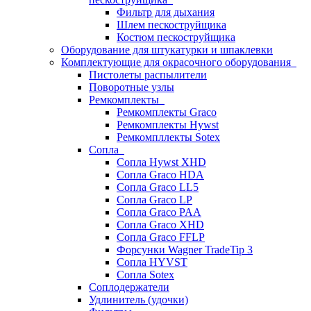
Фильтр для дыхания
Шлем пескоструйщика
Костюм пескоструйщика
Оборудование для штукатурки и шпаклевки
Комплектующие для окрасочного оборудования
Пистолеты распылители
Поворотные узлы
Ремкомплекты
Ремкомплекты Graco
Ремкомплекты Hywst
Ремкомпллекты Sotex
Сопла
Сопла Hywst XHD
Сопла Graco HDA
Сопла Graco LL5
Сопла Graco LP
Сопла Graco PAA
Сопла Graco XHD
Сопла Graco FFLP
Форсунки Wagner TradeTip 3
Сопла HYVST
Сопла Sotex
Соплодержатели
Удлинитель (удочки)