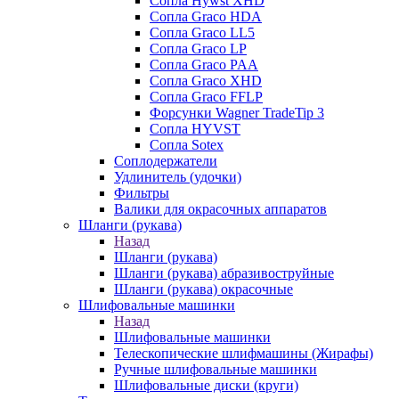
Сопла Hywst XHD
Сопла Graco HDA
Сопла Graco LL5
Сопла Graco LP
Сопла Graco PAA
Сопла Graco XHD
Сопла Graco FFLP
Форсунки Wagner TradeTip 3
Сопла HYVST
Сопла Sotex
Соплодержатели
Удлинитель (удочки)
Фильтры
Валики для окрасочных аппаратов
Шланги (рукава)
Назад
Шланги (рукава)
Шланги (рукава) абразивоструйные
Шланги (рукава) окрасочные
Шлифовальные машинки
Назад
Шлифовальные машинки
Телескопические шлифмашины (Жирафы)
Ручные шлифовальные машинки
Шлифовальные диски (круги)