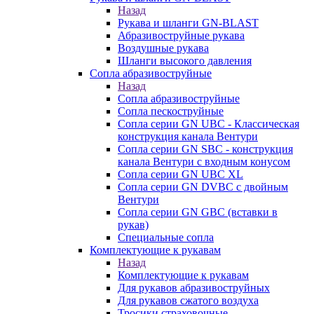
Назад
Рукава и шланги GN-BLAST
Абразивоструйные рукава
Воздушные рукава
Шланги высокого давления
Сопла абразивоструйные
Назад
Сопла абразивоструйные
Сопла пескоструйные
Сопла серии GN UBC - Классическая
конструкция канала Вентури
Сопла серии GN SBC - конструкция
канала Вентури c входным конусом
Сопла серии GN UBC XL
Сопла серии GN DVBC с двойным
Вентури
Сопла серии GN GBC (вставки в
рукав)
Специальные сопла
Комплектующие к рукавам
Назад
Комплектующие к рукавам
Для рукавов абразивоструйных
Для рукавов сжатого воздуха
Тросики страховочные