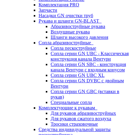
Комплектация PRO
Запчасти
Насадки GN очистки труб
Рукава и шланги GN-BLAST
Абразивоструйные рукава
Воздушные рукава
Шланги высокого давления
Сопла абразивоструйные
Сопла пескоструйные
Сопла серии GN UBC - Классическая
конструкция канала Вентури
Сопла серии GN SBC - конструкция
канала Вентури c входным конусом
Сопла серии GN UBC XL
Сопла серии GN DVBC с двойным
Вентури
Сопла серии GN GBC (вставки в
рукав)
Специальные сопла
Комплектующие к рукавам
Для рукавов абразивоструйных
Для рукавов сжатого воздуха
Тросики страховочные
Средства индивидуальной защиты
пескоструйщика