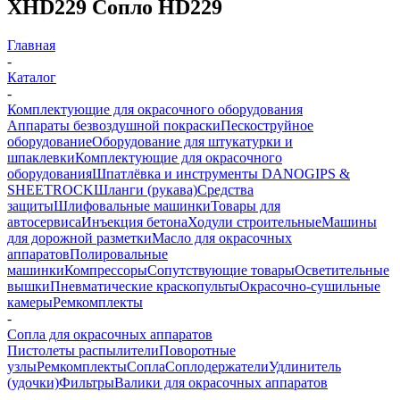
XHD229 Сопло HD229
Главная
-
Каталог
-
Комплектующие для окрасочного оборудования
Аппараты безвоздушной покраски
Пескоструйное
оборудование
Оборудование для штукатурки и
шпаклевки
Комплектующие для окрасочного
оборудования
Шпатлёвка и инструменты DANOGIPS &
SHEETROCK
Шланги (рукава)
Средства
защиты
Шлифовальные машинки
Товары для
автосервиса
Инъекция бетона
Ходули строительные
Машины
для дорожной разметки
Масло для окрасочных
аппаратов
Полировальные
машинки
Компрессоры
Сопутствующие товары
Осветительные
вышки
Пневматические краскопульты
Окрасочно-сушильные
камеры
Ремкомплекты
-
Сопла для окрасочных аппаратов
Пистолеты распылители
Поворотные
узлы
Ремкомплекты
Сопла
Соплодержатели
Удлинитель
(удочки)
Фильтры
Валики для окрасочных аппаратов
-