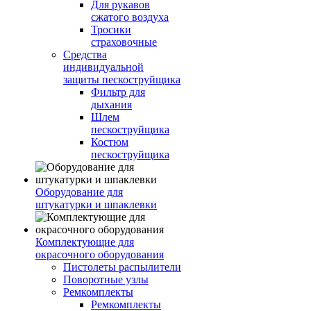
Для рукавов
сжатого воздуха
Тросики
страховочные
Средства
индивидуальной
защиты пескоструйщика
Фильтр для
дыхания
Шлем
пескоструйщика
Костюм
пескоструйщика
Оборудование для
штукатурки и шпаклевки
Комплектующие для
окрасочного оборудования
Пистолеты распылители
Поворотные узлы
Ремкомплекты
Ремкомплекты