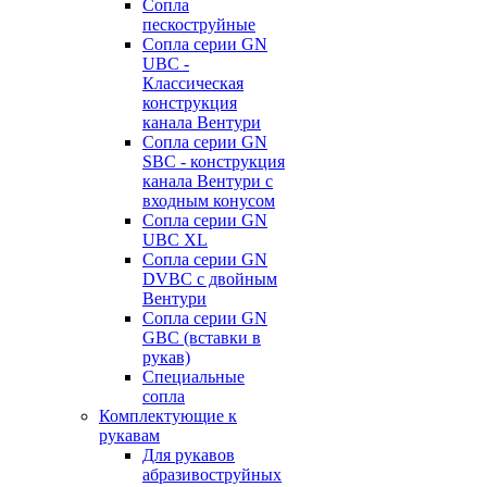
Сопла
пескоструйные
Сопла серии GN
UBC -
Классическая
конструкция
канала Вентури
Сопла серии GN
SBC - конструкция
канала Вентури c
входным конусом
Сопла серии GN
UBC XL
Сопла серии GN
DVBC с двойным
Вентури
Сопла серии GN
GBC (вставки в
рукав)
Специальные
сопла
Комплектующие к
рукавам
Для рукавов
абразивоструйных