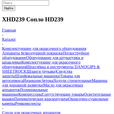
Найти
XHD239 Сопло HD239
Главная
-
Каталог
-
Комплектующие для окрасочного оборудования
Аппараты безвоздушной покраски
Пескоструйное
оборудование
Оборудование для штукатурки и
шпаклевки
Комплектующие для окрасочного
оборудования
Шпатлёвка и инструменты DANOGIPS &
SHEETROCK
Шланги (рукава)
Средства
защиты
Шлифовальные машинки
Товары для
автосервиса
Инъекция бетона
Ходули строительные
Машины
для дорожной разметки
Масло для окрасочных
аппаратов
Полировальные
машинки
Компрессоры
Сопутствующие товары
Осветительные
вышки
Пневматические краскопульты
Окрасочно-сушильные
камеры
Ремкомплекты
-
Сопла для окрасочных аппаратов