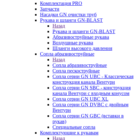
Комплектация PRO
Запчасти
Насадки GN очистки труб
Рукава и шланги GN-BLAST
Назад
Рукава и шланги GN-BLAST
Абразивоструйные рукава
Воздушные рукава
Шланги высокого давления
Сопла абразивоструйные
Назад
Сопла абразивоструйные
Сопла пескоструйные
Сопла серии GN UBC - Классическая
конструкция канала Вентури
Сопла серии GN SBC - конструкция
канала Вентури c входным конусом
Сопла серии GN UBC XL
Сопла серии GN DVBC с двойным
Вентури
Сопла серии GN GBC (вставки в
рукав)
Специальные сопла
Комплектующие к рукавам
Назад