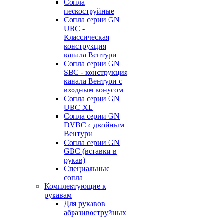
Сопла
пескоструйные
Сопла серии GN
UBC -
Классическая
конструкция
канала Вентури
Сопла серии GN
SBC - конструкция
канала Вентури c
входным конусом
Сопла серии GN
UBC XL
Сопла серии GN
DVBC с двойным
Вентури
Сопла серии GN
GBC (вставки в
рукав)
Специальные
сопла
Комплектующие к
рукавам
Для рукавов
абразивоструйных