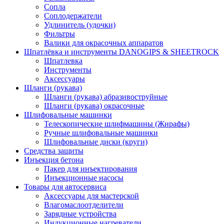
Сопла
Соплодержатели
Удлинитель (удочки)
Фильтры
Валики для окрасочных аппаратов
Шпатлёвка и инструменты DANOGIPS & SHEETROCK
Шпатлевка
Инструменты
Аксессуары
Шланги (рукава)
Шланги (рукава) абразивоструйные
Шланги (рукава) окрасочные
Шлифовальные машинки
Телескопические шлифмашины (Жирафы)
Ручные шлифовальные машинки
Шлифовальные диски (круги)
Средства защиты
Инъекция бетона
Пакер для инъектирования
Инъекционные насосы
Товары для автосервиса
Аксессуары для мастерской
Влагомаслоотделители
Зарядные устройства
Индукционные нагреватели