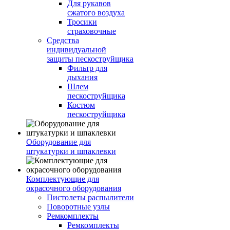
Для рукавов
сжатого воздуха
Тросики
страховочные
Средства
индивидуальной
защиты пескоструйщика
Фильтр для
дыхания
Шлем
пескоструйщика
Костюм
пескоструйщика
Оборудование для
штукатурки и шпаклевки
Комплектующие для
окрасочного оборудования
Пистолеты распылители
Поворотные узлы
Ремкомплекты
Ремкомплекты