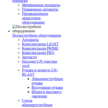
покраски
Мембранные аппараты
Поршневые аппараты
Промышленное
окрасочное
оборудование
Пескоструйное оборудование
Аппараты
Комплектация LIGHT
Комплектация PRIME
Комплектация PRO
Запчасти
Насадки GN очистки
труб
Рукава и шланги GN-
BLAST
Абразивоструйные
рукава
Воздушные рукава
Шланги высокого
давления
Сопла
абразивоструйные