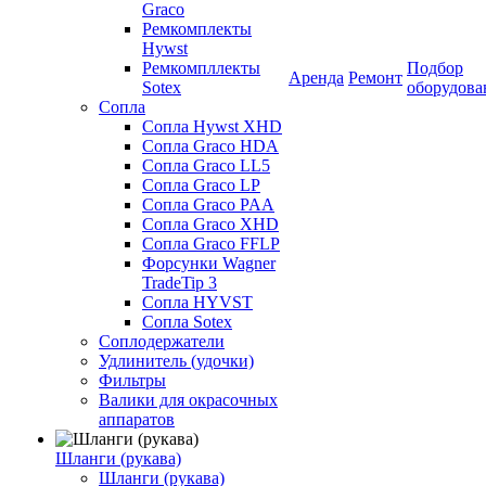
Graco
Ремкомплекты
Hywst
Ремкомпллекты
Подбор
Аренда
Ремонт
Sotex
оборудова
Сопла
Сопла Hywst XHD
Сопла Graco HDA
Сопла Graco LL5
Сопла Graco LP
Сопла Graco PAA
Сопла Graco XHD
Сопла Graco FFLP
Форсунки Wagner
TradeTip 3
Сопла HYVST
Сопла Sotex
Соплодержатели
Удлинитель (удочки)
Фильтры
Валики для окрасочных
аппаратов
Шланги (рукава)
Шланги (рукава)