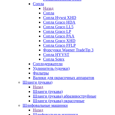
Сопла
Назад
Сопла
Сопла Hywst XHD
Сопла Graco HDA
Сопла Graco LL5
Сопла Graco LP
Сопла Graco PAA
Сопла Graco XHD
Сопла Graco FFLP
Форсунки Wagner TradeTip 3
Сопла HYVST
Сопла Sotex
Соплодержатели
Удлинитель (удочки)
Фильтры
Валики для окрасочных аппаратов
Шланги (рукава)
Назад
Шланги (рукава)
Шланги (рукава) абразивоструйные
Шланги (рукава) окрасочные
Шлифовальные машинки
Назад
Шлифовальные машинки