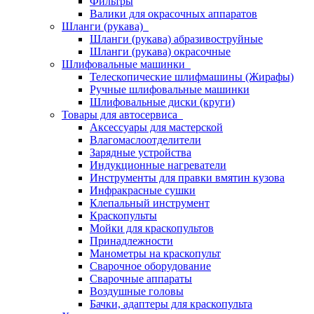
Фильтры
Валики для окрасочных аппаратов
Шланги (рукава)
Шланги (рукава) абразивоструйные
Шланги (рукава) окрасочные
Шлифовальные машинки
Телескопические шлифмашины (Жирафы)
Ручные шлифовальные машинки
Шлифовальные диски (круги)
Товары для автосервиса
Аксессуары для мастерской
Влагомаслоотделители
Зарядные устройства
Индукционные нагреватели
Инструменты для правки вмятин кузова
Инфракрасные сушки
Клепальный инструмент
Краскопульты
Мойки для краскопультов
Принадлежности
Манометры на краскопульт
Сварочное оборудование
Сварочные аппараты
Воздушные головы
Бачки, адаптеры для краскопульта