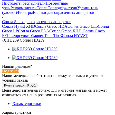
Пистолеты распылители
Поворотные
узлы
Ремкомплекты
Сопла
Соплодержатели
Удлинитель
(удочки)
Фильтры
Валики для окрасочных аппаратов
-
Сопла Sotex для окрасочных аппаратов
Сопла Hywst XHD
Сопла Graco HDA
Сопла Graco LL5
Сопла
Graco LP
Сопла Graco PAA
Сопла Graco XHD
Сопла Graco
FFLP
Форсунки Wagner TradeTip 3
Сопла HYVST
-
XHD239 Сопло HD239
Нашли дешевле?
Под заказ
Наши менеджеры обязательно свяжутся с вами и уточнят
условия заказа
Цена действительна только для интернет-магазина и может
отличаться от цен в розничных магазинах
Характеристики
Характеристики