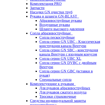
Комплектация PRO
Запчасти
Насадки GN очистки труб
Рукава и шланги GN-BLAST
Абразивоструйные рукава
Воздушные рукава
Шланги высокого давления
Сопла абразивоструйные
Сопла пескоструйные
Сопла серии GN UBC - Классическая
конструкция канала Вентури
Сопла серии GN SBC - конструкция
канала Вентури c входным конусом
Сопла серии GN UBC XL
Сопла серии GN DVBC с двойным
Вентури
Сопла серии GN GBC (вставки в
рукав)
Специальные сопла
Комплектующие к рукавам
Для рукавов абразивоструйных
Для рукавов сжатого воздуха
Тросики страховочные
Средства индивидуальной защиты
пескоструйщика