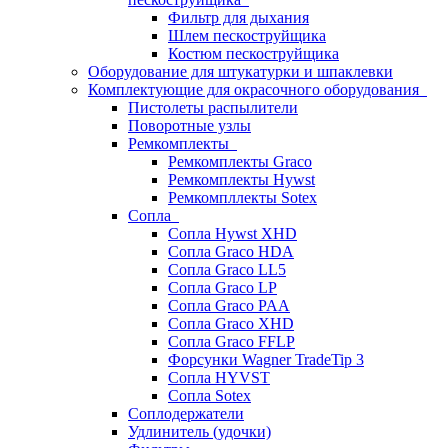
Фильтр для дыхания
Шлем пескоструйщика
Костюм пескоструйщика
Оборудование для штукатурки и шпаклевки
Комплектующие для окрасочного оборудования
Пистолеты распылители
Поворотные узлы
Ремкомплекты
Ремкомплекты Graco
Ремкомплекты Hywst
Ремкомпллекты Sotex
Сопла
Сопла Hywst XHD
Сопла Graco HDA
Сопла Graco LL5
Сопла Graco LP
Сопла Graco PAA
Сопла Graco XHD
Сопла Graco FFLP
Форсунки Wagner TradeTip 3
Сопла HYVST
Сопла Sotex
Соплодержатели
Удлинитель (удочки)