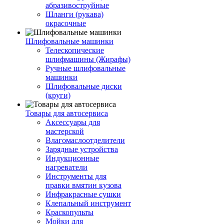
абразивоструйные
Шланги (рукава)
окрасочные
Шлифовальные машинки
Телескопические
шлифмашины (Жирафы)
Ручные шлифовальные
машинки
Шлифовальные диски
(круги)
Товары для автосервиса
Аксессуары для
мастерской
Влагомаслоотделители
Зарядные устройства
Индукционные
нагреватели
Инструменты для
правки вмятин кузова
Инфракрасные сушки
Клепальный инструмент
Краскопульты
Мойки для