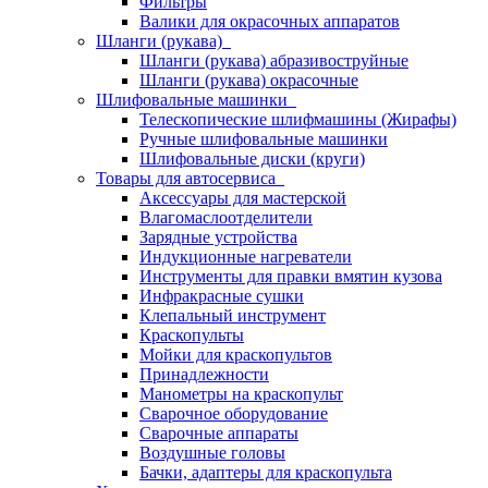
Фильтры
Валики для окрасочных аппаратов
Шланги (рукава)
Шланги (рукава) абразивоструйные
Шланги (рукава) окрасочные
Шлифовальные машинки
Телескопические шлифмашины (Жирафы)
Ручные шлифовальные машинки
Шлифовальные диски (круги)
Товары для автосервиса
Аксессуары для мастерской
Влагомаслоотделители
Зарядные устройства
Индукционные нагреватели
Инструменты для правки вмятин кузова
Инфракрасные сушки
Клепальный инструмент
Краскопульты
Мойки для краскопультов
Принадлежности
Манометры на краскопульт
Сварочное оборудование
Сварочные аппараты
Воздушные головы
Бачки, адаптеры для краскопульта