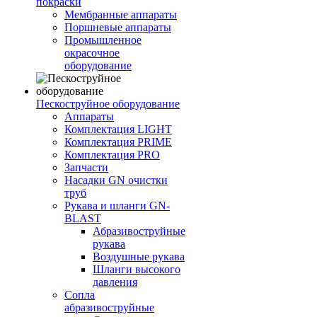
покраски
Мембранные аппараты
Поршневые аппараты
Промышленное
окрасочное
оборудование
Пескоструйное оборудование
Аппараты
Комплектация LIGHT
Комплектация PRIME
Комплектация PRO
Запчасти
Насадки GN очистки
труб
Рукава и шланги GN-
BLAST
Абразивоструйные
рукава
Воздушные рукава
Шланги высокого
давления
Сопла
абразивоструйные