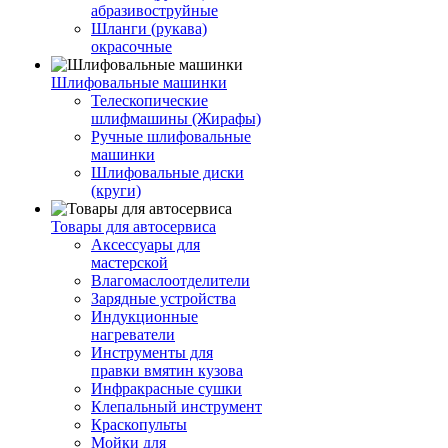
абразивоструйные
Шланги (рукава)
окрасочные
Шлифовальные машинки
Телескопические
шлифмашины (Жирафы)
Ручные шлифовальные
машинки
Шлифовальные диски
(круги)
Товары для автосервиса
Аксессуары для
мастерской
Влагомаслоотделители
Зарядные устройства
Индукционные
нагреватели
Инструменты для
правки вмятин кузова
Инфракрасные сушки
Клепальный инструмент
Краскопульты
Мойки для