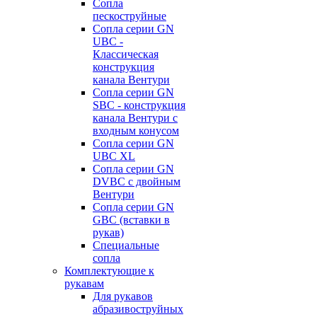
Сопла
пескоструйные
Сопла серии GN
UBC -
Классическая
конструкция
канала Вентури
Сопла серии GN
SBC - конструкция
канала Вентури c
входным конусом
Сопла серии GN
UBC XL
Сопла серии GN
DVBC с двойным
Вентури
Сопла серии GN
GBC (вставки в
рукав)
Специальные
сопла
Комплектующие к
рукавам
Для рукавов
абразивоструйных