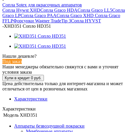
Сопла Sotex для окрасочных аппаратов
Сопла Hywst XHD
Сопла Graco HDA
Сопла Graco LL5
Сопла
Graco LP
Сопла Graco PAA
Сопла Graco XHD
Сопла Graco
FFLP
Форсунки Wagner TradeTip 3
Сопла HYVST
-
XHD351 Сопло HD351
Нашли дешевле?
Под заказ
Наши менеджеры обязательно свяжутся с вами и уточнят
условия заказа
Цена действительна только для интернет-магазина и может
отличаться от цен в розничных магазинах
Характеристики
Характеристики
Модель
XHD351
Аппараты безвоздушной покраски
Мембранные аппараты