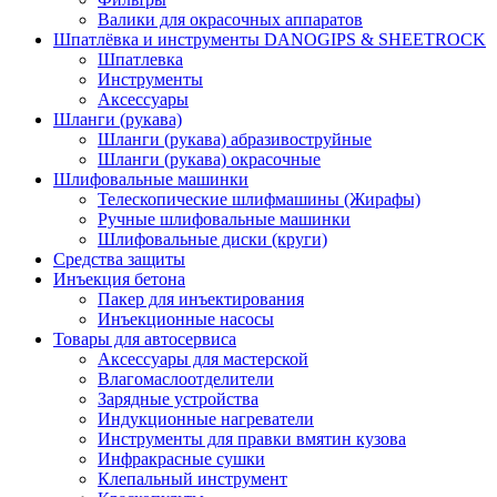
Валики для окрасочных аппаратов
Шпатлёвка и инструменты DANOGIPS & SHEETROCK
Шпатлевка
Инструменты
Аксессуары
Шланги (рукава)
Шланги (рукава) абразивоструйные
Шланги (рукава) окрасочные
Шлифовальные машинки
Телескопические шлифмашины (Жирафы)
Ручные шлифовальные машинки
Шлифовальные диски (круги)
Средства защиты
Инъекция бетона
Пакер для инъектирования
Инъекционные насосы
Товары для автосервиса
Аксессуары для мастерской
Влагомаслоотделители
Зарядные устройства
Индукционные нагреватели
Инструменты для правки вмятин кузова
Инфракрасные сушки
Клепальный инструмент