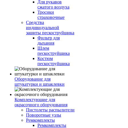
Для рукавов
сжатого воздуха
Тросики
страховочные
Средства
индивидуальной
защиты пескоструйщика
Фильтр для
дыхания
Шлем
пескоструйщика
Костюм
пескоструйщика
Оборудование для
штукатурки и шпаклевки
Комплектующие для
окрасочного оборудования
Пистолеты распылители
Поворотные узлы
Ремкомплекты
Ремкомплекты