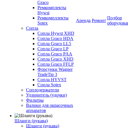
Graco
Ремкомплекты
Hywst
Ремкомпллекты
Подбор
Аренда
Ремонт
Sotex
оборудова
Сопла
Сопла Hywst XHD
Сопла Graco HDA
Сопла Graco LL5
Сопла Graco LP
Сопла Graco PAA
Сопла Graco XHD
Сопла Graco FFLP
Форсунки Wagner
TradeTip 3
Сопла HYVST
Сопла Sotex
Соплодержатели
Удлинитель (удочки)
Фильтры
Валики для окрасочных
аппаратов
Шланги (рукава)
Шланги (рукава)