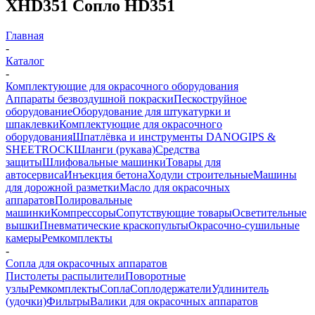
XHD351 Сопло HD351
Главная
-
Каталог
-
Комплектующие для окрасочного оборудования
Аппараты безвоздушной покраски
Пескоструйное
оборудование
Оборудование для штукатурки и
шпаклевки
Комплектующие для окрасочного
оборудования
Шпатлёвка и инструменты DANOGIPS &
SHEETROCK
Шланги (рукава)
Средства
защиты
Шлифовальные машинки
Товары для
автосервиса
Инъекция бетона
Ходули строительные
Машины
для дорожной разметки
Масло для окрасочных
аппаратов
Полировальные
машинки
Компрессоры
Сопутствующие товары
Осветительные
вышки
Пневматические краскопульты
Окрасочно-сушильные
камеры
Ремкомплекты
-
Сопла для окрасочных аппаратов
Пистолеты распылители
Поворотные
узлы
Ремкомплекты
Сопла
Соплодержатели
Удлинитель
(удочки)
Фильтры
Валики для окрасочных аппаратов
-