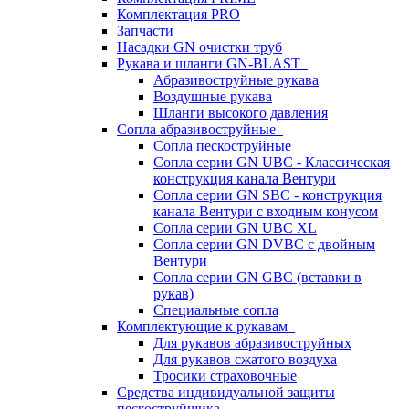
Комплектация PRO
Запчасти
Насадки GN очистки труб
Рукава и шланги GN-BLAST
Абразивоструйные рукава
Воздушные рукава
Шланги высокого давления
Сопла абразивоструйные
Сопла пескоструйные
Сопла серии GN UBC - Классическая
конструкция канала Вентури
Сопла серии GN SBC - конструкция
канала Вентури c входным конусом
Сопла серии GN UBC XL
Сопла серии GN DVBC с двойным
Вентури
Сопла серии GN GBC (вставки в
рукав)
Специальные сопла
Комплектующие к рукавам
Для рукавов абразивоструйных
Для рукавов сжатого воздуха
Тросики страховочные
Средства индивидуальной защиты
пескоструйщика