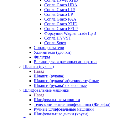
Сопла Hywst XHD
Сопла Graco HDA
Сопла Graco LL5
Сопла Graco LP
Сопла Graco PAA
Сопла Graco XHD
Сопла Graco FFLP
Форсунки Wagner TradeTip 3
Сопла HYVST
Сопла Sotex
Соплодержатели
Удлинитель (удочки)
Фильтры
Валики для окрасочных аппаратов
Шланги (рукава)
Назад
Шланги (рукава)
Шланги (рукава) абразивоструйные
Шланги (рукава) окрасочные
Шлифовальные машинки
Назад
Шлифовальные машинки
Телескопические шлифмашины (Жирафы)
Ручные шлифовальные машинки
Шлифовальные диски (круги)