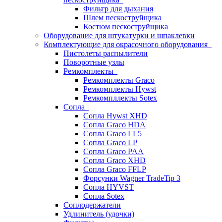
Фильтр для дыхания
Шлем пескоструйщика
Костюм пескоструйщика
Оборудование для штукатурки и шпаклевки
Комплектующие для окрасочного оборудования
Пистолеты распылители
Поворотные узлы
Ремкомплекты
Ремкомплекты Graco
Ремкомплекты Hywst
Ремкомпллекты Sotex
Сопла
Сопла Hywst XHD
Сопла Graco HDA
Сопла Graco LL5
Сопла Graco LP
Сопла Graco PAA
Сопла Graco XHD
Сопла Graco FFLP
Форсунки Wagner TradeTip 3
Сопла HYVST
Сопла Sotex
Соплодержатели
Удлинитель (удочки)