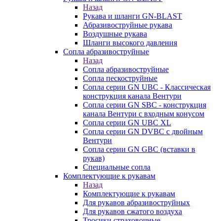
Назад
Рукава и шланги GN-BLAST
Абразивоструйные рукава
Воздушные рукава
Шланги высокого давления
Сопла абразивоструйные
Назад
Сопла абразивоструйные
Сопла пескоструйные
Сопла серии GN UBC - Классическая
конструкция канала Вентури
Сопла серии GN SBC - конструкция
канала Вентури c входным конусом
Сопла серии GN UBC XL
Сопла серии GN DVBC с двойным
Вентури
Сопла серии GN GBC (вставки в
рукав)
Специальные сопла
Комплектующие к рукавам
Назад
Комплектующие к рукавам
Для рукавов абразивоструйных
Для рукавов сжатого воздуха
Тросики страховочные