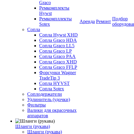
Graco
Ремкомплекты
Hywst
Ремкомпллекты
Подбор
Аренда
Ремонт
Sotex
оборудова
Сопла
Сопла Hywst XHD
Сопла Graco HDA
Сопла Graco LL5
Сопла Graco LP
Сопла Graco PAA
Сопла Graco XHD
Сопла Graco FFLP
Форсунки Wagner
TradeTip 3
Сопла HYVST
Сопла Sotex
Соплодержатели
Удлинитель (удочки)
Фильтры
Валики для окрасочных
аппаратов
Шланги (рукава)
Шланги (рукава)