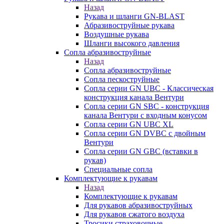
Назад
Рукава и шланги GN-BLAST
Абразивоструйные рукава
Воздушные рукава
Шланги высокого давления
Сопла абразивоструйные
Назад
Сопла абразивоструйные
Сопла пескоструйные
Сопла серии GN UBC - Классическая
конструкция канала Вентури
Сопла серии GN SBC - конструкция
канала Вентури c входным конусом
Сопла серии GN UBC XL
Сопла серии GN DVBC с двойным
Вентури
Сопла серии GN GBC (вставки в
рукав)
Специальные сопла
Комплектующие к рукавам
Назад
Комплектующие к рукавам
Для рукавов абразивоструйных
Для рукавов сжатого воздуха
Тросики страховочные