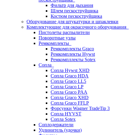
Фильтр для дыхания
Шлем пескоструйщика
Костюм пескоструйщика
Оборудование для штукатурки и шпаклевки
Комплектующие для окрасочного оборудования
Пистолеты распылители
Поворотные узлы
Ремкомплекты
Ремкомплекты Graco
Ремкомплекты Hywst
Ремкомпллекты Sotex
Сопла
Сопла Hywst XHD
Сопла Graco HDA
Сопла Graco LL5
Сопла Graco LP
Сопла Graco PAA
Сопла Graco XHD
Сопла Graco FFLP
Форсунки Wagner TradeTip 3
Сопла HYVST
Сопла Sotex
Соплодержатели
Удлинитель (удочки)