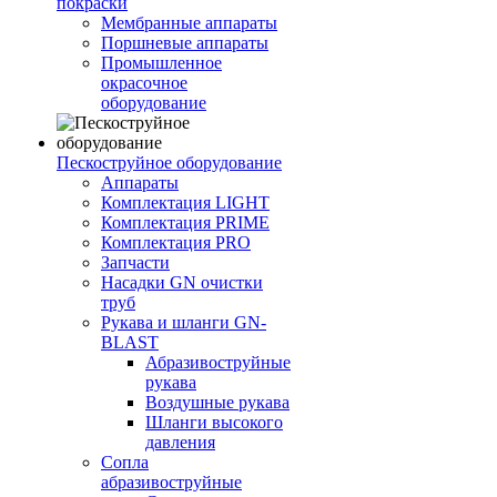
покраски
Мембранные аппараты
Поршневые аппараты
Промышленное
окрасочное
оборудование
Пескоструйное оборудование
Аппараты
Комплектация LIGHT
Комплектация PRIME
Комплектация PRO
Запчасти
Насадки GN очистки
труб
Рукава и шланги GN-
BLAST
Абразивоструйные
рукава
Воздушные рукава
Шланги высокого
давления
Сопла
абразивоструйные