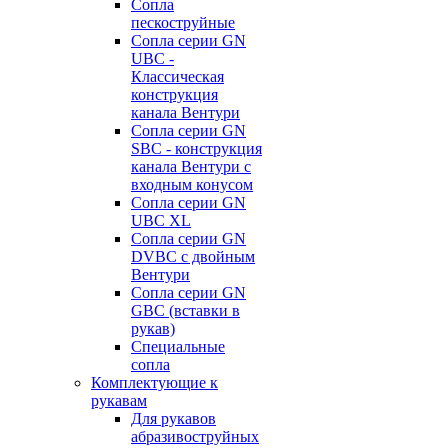
Сопла
пескоструйные
Сопла серии GN
UBC -
Классическая
конструкция
канала Вентури
Сопла серии GN
SBC - конструкция
канала Вентури c
входным конусом
Сопла серии GN
UBC XL
Сопла серии GN
DVBC с двойным
Вентури
Сопла серии GN
GBC (вставки в
рукав)
Специальные
сопла
Комплектующие к
рукавам
Для рукавов
абразивоструйных