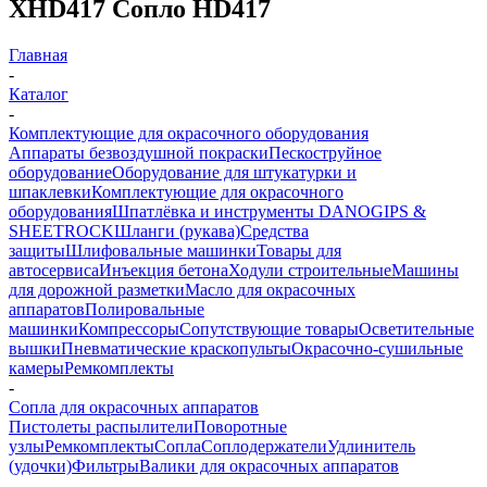
XHD417 Сопло HD417
Главная
-
Каталог
-
Комплектующие для окрасочного оборудования
Аппараты безвоздушной покраски
Пескоструйное
оборудование
Оборудование для штукатурки и
шпаклевки
Комплектующие для окрасочного
оборудования
Шпатлёвка и инструменты DANOGIPS &
SHEETROCK
Шланги (рукава)
Средства
защиты
Шлифовальные машинки
Товары для
автосервиса
Инъекция бетона
Ходули строительные
Машины
для дорожной разметки
Масло для окрасочных
аппаратов
Полировальные
машинки
Компрессоры
Сопутствующие товары
Осветительные
вышки
Пневматические краскопульты
Окрасочно-сушильные
камеры
Ремкомплекты
-
Сопла для окрасочных аппаратов
Пистолеты распылители
Поворотные
узлы
Ремкомплекты
Сопла
Соплодержатели
Удлинитель
(удочки)
Фильтры
Валики для окрасочных аппаратов
-