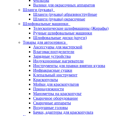
Фильтры
Валики для окрасочных аппаратов
Шланги (рукава)
Шланги (рукава) абразивоструйные
Шланги (рукава) окрасочные
Шлифовальные машинки
Телескопические шлифмашины (Жирафы)
Ручные шлифовальные машинки
Шлифовальные диски (круги)
Товары для автосервиса
Аксессуары для мастерской
Влагомаслоотделители
Зарядные устройства
Индукционные нагреватели
Инструменты для правки вмятин кузова
Инфракрасные сушки
Клепальный инструмент
Краскопульты
Мойки для краскопультов
Принадлежности
Манометры на краскопульт
Сварочное оборудование
Сварочные аппараты
Воздушные головы
Бачки, адаптеры для краскопульта