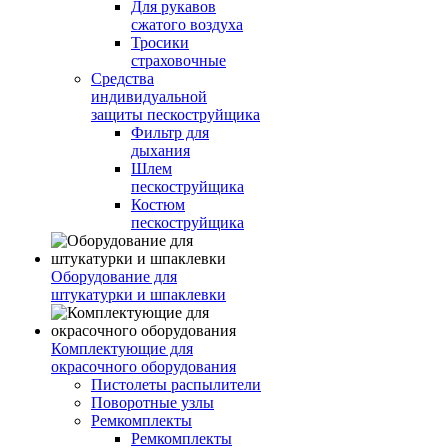
Для рукавов
сжатого воздуха
Тросики
страховочные
Средства
индивидуальной
защиты пескоструйщика
Фильтр для
дыхания
Шлем
пескоструйщика
Костюм
пескоструйщика
Оборудование для
штукатурки и шпаклевки
Комплектующие для
окрасочного оборудования
Пистолеты распылители
Поворотные узлы
Ремкомплекты
Ремкомплекты