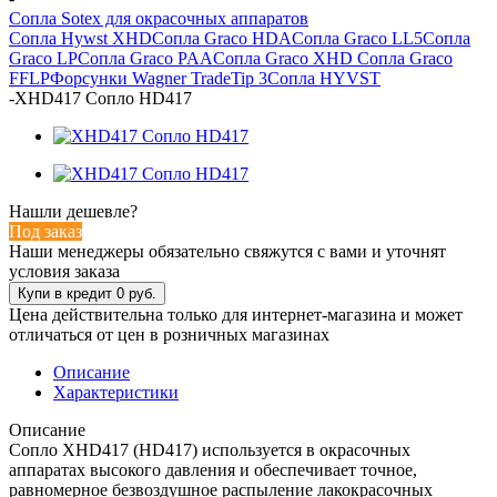
Сопла Sotex для окрасочных аппаратов
Сопла Hywst XHD
Сопла Graco HDA
Сопла Graco LL5
Сопла
Graco LP
Сопла Graco PAA
Сопла Graco XHD
Сопла Graco
FFLP
Форсунки Wagner TradeTip 3
Сопла HYVST
-
XHD417 Сопло HD417
Нашли дешевле?
Под заказ
Наши менеджеры обязательно свяжутся с вами и уточнят
условия заказа
Цена действительна только для интернет-магазина и может
отличаться от цен в розничных магазинах
Описание
Характеристики
Описание
Сопло XHD417 (HD417) используется в окрасочных
аппаратах высокого давления и обеспечивает точное,
равномерное безвоздушное распыление лакокрасочных