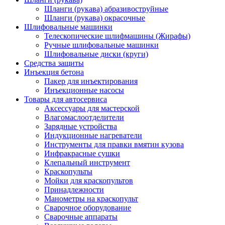
Шланги (рукава) абразивоструйные
Шланги (рукава) окрасочные
Шлифовальные машинки
Телескопические шлифмашины (Жирафы)
Ручные шлифовальные машинки
Шлифовальные диски (круги)
Средства защиты
Инъекция бетона
Пакер для инъектирования
Инъекционные насосы
Товары для автосервиса
Аксессуары для мастерской
Влагомаслоотделители
Зарядные устройства
Индукционные нагреватели
Инструменты для правки вмятин кузова
Инфракрасные сушки
Клепальный инструмент
Краскопульты
Мойки для краскопультов
Принадлежности
Манометры на краскопульт
Сварочное оборудование
Сварочные аппараты