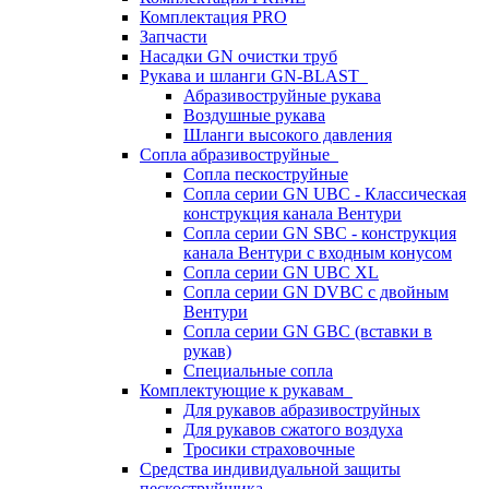
Комплектация PRO
Запчасти
Насадки GN очистки труб
Рукава и шланги GN-BLAST
Абразивоструйные рукава
Воздушные рукава
Шланги высокого давления
Сопла абразивоструйные
Сопла пескоструйные
Сопла серии GN UBC - Классическая
конструкция канала Вентури
Сопла серии GN SBC - конструкция
канала Вентури c входным конусом
Сопла серии GN UBC XL
Сопла серии GN DVBC с двойным
Вентури
Сопла серии GN GBC (вставки в
рукав)
Специальные сопла
Комплектующие к рукавам
Для рукавов абразивоструйных
Для рукавов сжатого воздуха
Тросики страховочные
Средства индивидуальной защиты
пескоструйщика