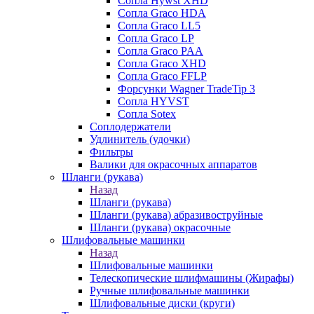
Сопла Hywst XHD
Сопла Graco HDA
Сопла Graco LL5
Сопла Graco LP
Сопла Graco PAA
Сопла Graco XHD
Сопла Graco FFLP
Форсунки Wagner TradeTip 3
Сопла HYVST
Сопла Sotex
Соплодержатели
Удлинитель (удочки)
Фильтры
Валики для окрасочных аппаратов
Шланги (рукава)
Назад
Шланги (рукава)
Шланги (рукава) абразивоструйные
Шланги (рукава) окрасочные
Шлифовальные машинки
Назад
Шлифовальные машинки
Телескопические шлифмашины (Жирафы)
Ручные шлифовальные машинки
Шлифовальные диски (круги)