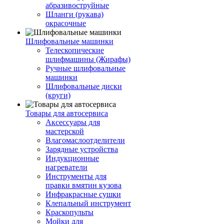
абразивоструйные
Шланги (рукава)
окрасочные
Шлифовальные машинки
Телескопические
шлифмашины (Жирафы)
Ручные шлифовальные
машинки
Шлифовальные диски
(круги)
Товары для автосервиса
Аксессуары для
мастерской
Влагомаслоотделители
Зарядные устройства
Индукционные
нагреватели
Инструменты для
правки вмятин кузова
Инфракрасные сушки
Клепальный инструмент
Краскопульты
Мойки для