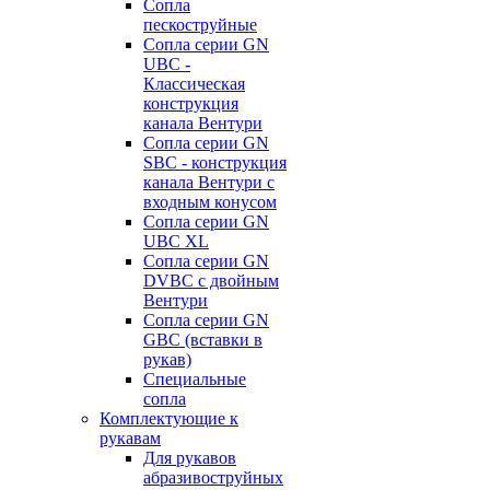
Сопла
пескоструйные
Сопла серии GN
UBC -
Классическая
конструкция
канала Вентури
Сопла серии GN
SBC - конструкция
канала Вентури c
входным конусом
Сопла серии GN
UBC XL
Сопла серии GN
DVBC с двойным
Вентури
Сопла серии GN
GBC (вставки в
рукав)
Специальные
сопла
Комплектующие к
рукавам
Для рукавов
абразивоструйных