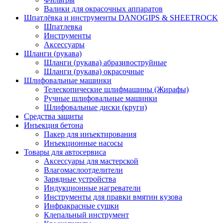
Валики для окрасочных аппаратов
Шпатлёвка и инструменты DANOGIPS & SHEETROCK
Шпатлевка
Инструменты
Аксессуары
Шланги (рукава)
Шланги (рукава) абразивоструйные
Шланги (рукава) окрасочные
Шлифовальные машинки
Телескопические шлифмашины (Жирафы)
Ручные шлифовальные машинки
Шлифовальные диски (круги)
Средства защиты
Инъекция бетона
Пакер для инъектирования
Инъекционные насосы
Товары для автосервиса
Аксессуары для мастерской
Влагомаслоотделители
Зарядные устройства
Индукционные нагреватели
Инструменты для правки вмятин кузова
Инфракрасные сушки
Клепальный инструмент