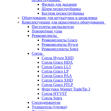
Фильтр для дыхания
Шлем пескоструйщика
Костюм пескоструйщика
Оборудование для штукатурки и шпаклевки
Комплектующие для окрасочного оборудования
Пистолеты распылители
Поворотные узлы
Ремкомплекты
Ремкомплекты Graco
Ремкомплекты Hywst
Ремкомпллекты Sotex
Сопла
Сопла Hywst XHD
Сопла Graco HDA
Сопла Graco LL5
Сопла Graco LP
Сопла Graco PAA
Сопла Graco XHD
Сопла Graco FFLP
Форсунки Wagner TradeTip 3
Сопла HYVST
Сопла Sotex
Соплодержатели
Удлинитель (удочки)