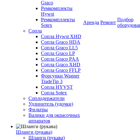
Graco
Ремкомплекты
Hywst
Ремкомпллекты
Подбор
Аренда
Ремонт
Sotex
оборудова
Сопла
Сопла Hywst XHD
Сопла Graco HDA
Сопла Graco LL5
Сопла Graco LP
Сопла Graco PAA
Сопла Graco XHD
Сопла Graco FFLP
Форсунки Wagner
TradeTip 3
Сопла HYVST
Сопла Sotex
Соплодержатели
Удлинитель (удочки)
Фильтры
Валики для окрасочных
аппаратов
Шланги (рукава)
Шланги (рукава)