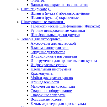
Фильтры
Валики для окрасочных аппаратов
Шланги (рукава)
Шланги (рукава) абразивоструйные
Шланги (рукава) окрасочные
Шлифовальные машинки
Телескопические шлифмашины (Жирафы)
Ручные шлифовальные машинки
Шлифовальные диски (круги)
Товары для автосервиса
Аксессуары для мастерской
Влагомаслоотделители
Зарядные устройства
Индукционные нагреватели
Инструменты для правки вмятин кузова
Инфракрасные сушки
Клепальный инструмент
Краскопульты
Мойки для краскопультов
Принадлежности
Манометры на краскопульт
Сварочное оборудование
Сварочные аппараты
Воздушные головы
Бачки, адаптеры для краскопульта