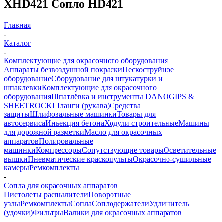
XHD421 Сопло HD421
Главная
-
Каталог
-
Комплектующие для окрасочного оборудования
Аппараты безвоздушной покраски
Пескоструйное
оборудование
Оборудование для штукатурки и
шпаклевки
Комплектующие для окрасочного
оборудования
Шпатлёвка и инструменты DANOGIPS &
SHEETROCK
Шланги (рукава)
Средства
защиты
Шлифовальные машинки
Товары для
автосервиса
Инъекция бетона
Ходули строительные
Машины
для дорожной разметки
Масло для окрасочных
аппаратов
Полировальные
машинки
Компрессоры
Сопутствующие товары
Осветительные
вышки
Пневматические краскопульты
Окрасочно-сушильные
камеры
Ремкомплекты
-
Сопла для окрасочных аппаратов
Пистолеты распылители
Поворотные
узлы
Ремкомплекты
Сопла
Соплодержатели
Удлинитель
(удочки)
Фильтры
Валики для окрасочных аппаратов
-