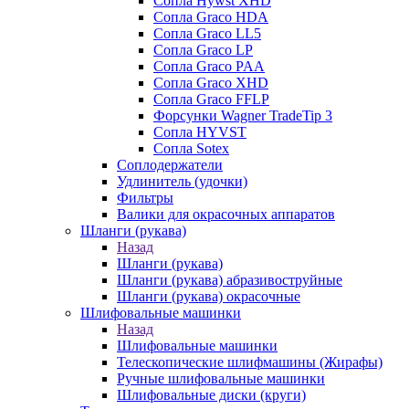
Сопла Hywst XHD
Сопла Graco HDA
Сопла Graco LL5
Сопла Graco LP
Сопла Graco PAA
Сопла Graco XHD
Сопла Graco FFLP
Форсунки Wagner TradeTip 3
Сопла HYVST
Сопла Sotex
Соплодержатели
Удлинитель (удочки)
Фильтры
Валики для окрасочных аппаратов
Шланги (рукава)
Назад
Шланги (рукава)
Шланги (рукава) абразивоструйные
Шланги (рукава) окрасочные
Шлифовальные машинки
Назад
Шлифовальные машинки
Телескопические шлифмашины (Жирафы)
Ручные шлифовальные машинки
Шлифовальные диски (круги)