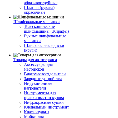
абразивоструйные
Шланги (рукава)
окрасочные
Шлифовальные машинки
Телескопические
шлифмашины (Жирафы)
Ручные шлифовальные
машинки
Шлифовальные диски
(круги)
Товары для автосервиса
Аксессуары для
мастерской
Влагомаслоотделители
Зарядные устройства
Индукционные
нагреватели
Инструменты для
правки вмятин кузова
Инфракрасные сушки
Клепальный инструмент
Краскопульты
Мойки для