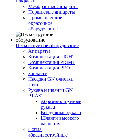
покраски
Мембранные аппараты
Поршневые аппараты
Промышленное
окрасочное
оборудование
Пескоструйное оборудование
Аппараты
Комплектация LIGHT
Комплектация PRIME
Комплектация PRO
Запчасти
Насадки GN очистки
труб
Рукава и шланги GN-
BLAST
Абразивоструйные
рукава
Воздушные рукава
Шланги высокого
давления
Сопла
абразивоструйные