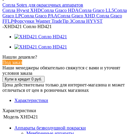
Сопла Sotex для окрасочных аппаратов
Сопла Hywst XHD
Сопла Graco HDA
Сопла Graco LL5
Сопла
Graco LP
Сопла Graco PAA
Сопла Graco XHD
Сопла Graco
FFLP
Форсунки Wagner TradeTip 3
Сопла HYVST
-
XHD421 Сопло HD421
Нашли дешевле?
Под заказ
Наши менеджеры обязательно свяжутся с вами и уточнят
условия заказа
Цена действительна только для интернет-магазина и может
отличаться от цен в розничных магазинах
Характеристики
Характеристики
Модель
XHD421
Аппараты безвоздушной покраски
Мембранные аппараты