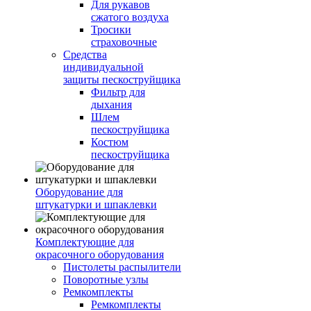
Для рукавов
сжатого воздуха
Тросики
страховочные
Средства
индивидуальной
защиты пескоструйщика
Фильтр для
дыхания
Шлем
пескоструйщика
Костюм
пескоструйщика
Оборудование для
штукатурки и шпаклевки
Комплектующие для
окрасочного оборудования
Пистолеты распылители
Поворотные узлы
Ремкомплекты
Ремкомплекты