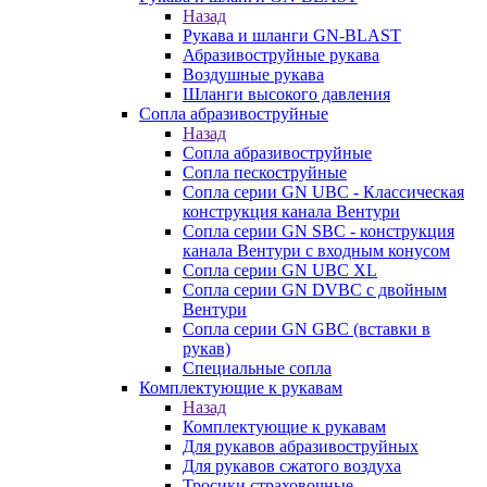
Назад
Рукава и шланги GN-BLAST
Абразивоструйные рукава
Воздушные рукава
Шланги высокого давления
Сопла абразивоструйные
Назад
Сопла абразивоструйные
Сопла пескоструйные
Сопла серии GN UBC - Классическая
конструкция канала Вентури
Сопла серии GN SBC - конструкция
канала Вентури c входным конусом
Сопла серии GN UBC XL
Сопла серии GN DVBC с двойным
Вентури
Сопла серии GN GBC (вставки в
рукав)
Специальные сопла
Комплектующие к рукавам
Назад
Комплектующие к рукавам
Для рукавов абразивоструйных
Для рукавов сжатого воздуха
Тросики страховочные