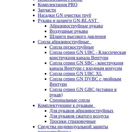
Комплектация PRO
Запчасти
Насадки GN очистки труб
Рукава и шланги GN-BLAST
Абразивоструйные рукава
Воздушные рукава
Шланги высокого давления
Сопла абразивоструйные
Сопла пескоструйные
Сопла серии GN UBC - Классическая
конструкция канала Вентури
Сопла серии GN SBC - конструкция
канала Вентури c входным конусом
Сопла серии GN UBC XL
Сопла серии GN DVBC с двойным
Вентури
Сопла серии GN GBC (вставки в
рукав)
Специальные сопла
Комплектующие к рукавам
Для рукавов абразивоструйных
Для рукавов сжатого воздуха
Тросики страховочные
Средства индивидуальной защиты
пескоструйщика