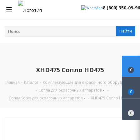
8 (800) 350-09-96
Найти
XHD475 Сопло HD475
0
Главная
-
Каталог
-
Комплектующие для окрасочного оборудования
-
Сопла для окрасочных аппаратов
-
0
Сопла Sotex для окрасочных аппаратов
-
XHD475 Сопло HD475
0