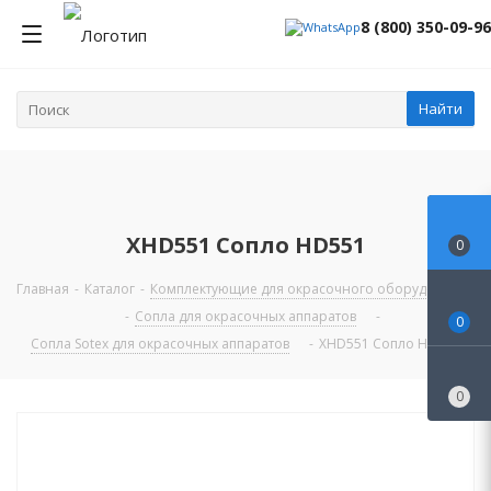
8 (800) 350-09-96
Найти
XHD551 Сопло HD551
0
Главная
-
Каталог
-
Комплектующие для окрасочного оборудования
-
Сопла для окрасочных аппаратов
-
0
Сопла Sotex для окрасочных аппаратов
-
XHD551 Сопло HD551
0