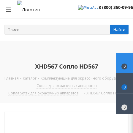
8 (800) 350-09-96
Найти
XHD567 Сопло HD567
0
Главная
-
Каталог
-
Комплектующие для окрасочного оборудования
-
Сопла для окрасочных аппаратов
-
0
Сопла Sotex для окрасочных аппаратов
-
XHD567 Сопло HD567
0