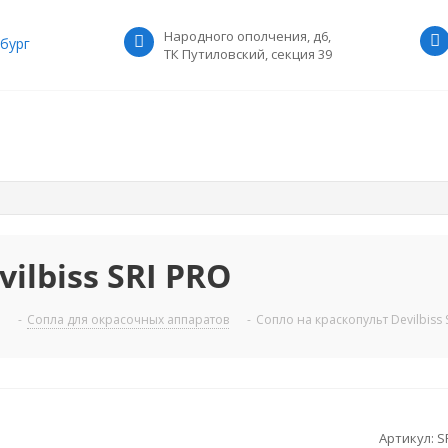
Народного ополчения, д6,
бург
ТК Путиловский, секция 39
ilbiss SRI PRO
-
Сопла для окрасочных аппаратов
-
Сопло на краскопульт Devilbiss 
Артикул:
S