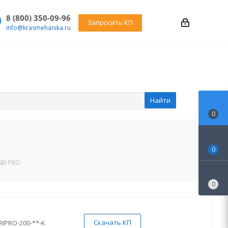
8 (800) 350-09-96
Запросить КП
info@krasmehanika.ru
Найти
0
0
SRI PRO
0
Скачать КП
RIPRO-200-**-K