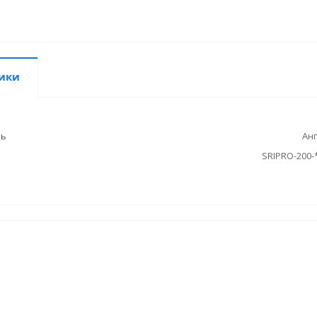
ики
ль
Ан
SRIPRO-200-