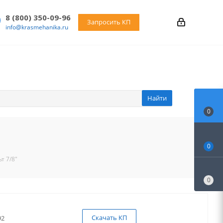
8 (800) 350-09-96
Запросить КП
info@krasmehanika.ru
Найти
0
0
т 7/8"
0
Скачать КП
92