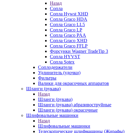
Назад
Сопла
Сопла Hywst XHD
Сопла Graco HDA
Сопла Graco LL5
Сопла Graco LP
Сопла Graco PAA
Сопла Graco XHD
Сопла Graco FFLP
Форсунки Wagner TradeTip 3
Сопла HYVST
Сопла Sotex
Соплодержатели
Удлинитель (удочки)
Фильтры
Валики для окрасочных аппаратов
Шланги (рукава)
Назад
Шланги (рукава)
Шланги (рукава) абразивоструйные
Шланги (рукава) окрасочные
Шлифовальные машинки
Назад
Шлифовальные машинки
Телескопические шлифмашины (Жирафы)