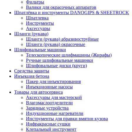
Фильтры
Валики для окрасочных аппаратов
Шпатлёвка и инструменты DANOGIPS & SHEETROCK
Шпатлевка
Инструменты
Аксессуары
Шланги (рукава)
Шланги (рукава) абразивоструйные
Шланги (рукава) окрасочные
Шлифовальные машинки
Телескопические шлифмашины (Жирафы)
Ручные шлифовальные машинки
Шлифовальные диски (круги)
Средства защиты
Инъекция бетона
Пакер для инъектирования
Инъекционные насосы
Товары для автосервиса
Аксессуары для мастерской
Влагомаслоотделители
Зарядные устройства
Индукционные нагреватели
Инструменты для правки вмятин кузова
Инфракрасные сушки
Клепальный инструмент