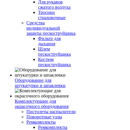
Для рукавов
сжатого воздуха
Тросики
страховочные
Средства
индивидуальной
защиты пескоструйщика
Фильтр для
дыхания
Шлем
пескоструйщика
Костюм
пескоструйщика
Оборудование для
штукатурки и шпаклевки
Комплектующие для
окрасочного оборудования
Пистолеты распылители
Поворотные узлы
Ремкомплекты
Ремкомплекты