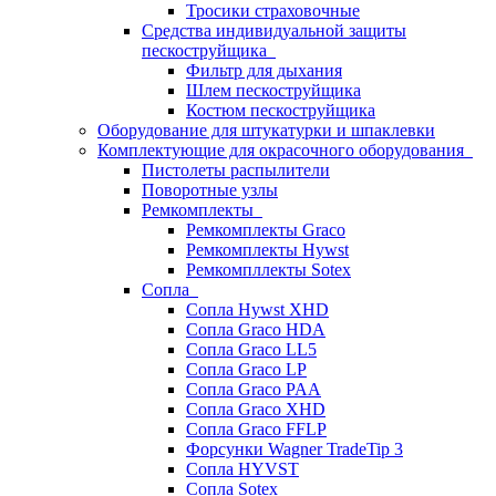
Тросики страховочные
Средства индивидуальной защиты
пескоструйщика
Фильтр для дыхания
Шлем пескоструйщика
Костюм пескоструйщика
Оборудование для штукатурки и шпаклевки
Комплектующие для окрасочного оборудования
Пистолеты распылители
Поворотные узлы
Ремкомплекты
Ремкомплекты Graco
Ремкомплекты Hywst
Ремкомпллекты Sotex
Сопла
Сопла Hywst XHD
Сопла Graco HDA
Сопла Graco LL5
Сопла Graco LP
Сопла Graco PAA
Сопла Graco XHD
Сопла Graco FFLP
Форсунки Wagner TradeTip 3
Сопла HYVST
Сопла Sotex