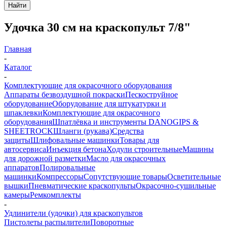
Найти
Удочка 30 см на краскопульт 7/8"
Главная
-
Каталог
-
Комплектующие для окрасочного оборудования
Аппараты безвоздушной покраски
Пескоструйное
оборудование
Оборудование для штукатурки и
шпаклевки
Комплектующие для окрасочного
оборудования
Шпатлёвка и инструменты DANOGIPS &
SHEETROCK
Шланги (рукава)
Средства
защиты
Шлифовальные машинки
Товары для
автосервиса
Инъекция бетона
Ходули строительные
Машины
для дорожной разметки
Масло для окрасочных
аппаратов
Полировальные
машинки
Компрессоры
Сопутствующие товары
Осветительные
вышки
Пневматические краскопульты
Окрасочно-сушильные
камеры
Ремкомплекты
-
Удлинители (удочки) для краскопультов
Пистолеты распылители
Поворотные