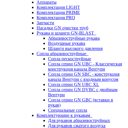
Аппараты
Комплектация LIGHT
Комплектация PRIME
Комплектация PRO
Запчасти
Насадки GN очистки труб
Рукава и шланги GN-BLAST
Абразивоструйные рукава
Воздушные рукава
Шланги высокого давления
Сопла абразивоструйные
Сопла пескоструйные
Сопла серии GN UBC - Классическая
конструкция канала Вентури
Сопла серии GN SBC - конструкция
канала Вентури c входным конусом
Сопла серии GN UBC XL
Сопла серии GN DVBC с двойным
Вентури
Сопла серии GN GBC (вставки в
рукав)
Специальные сопла
Комплектующие к рукавам
Для рукавов абразивоструйных
Для рукавов сжатого воздуха