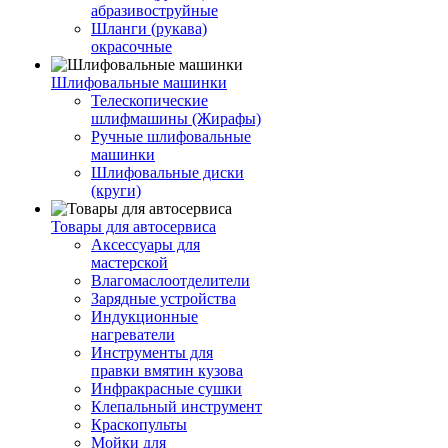
абразивоструйные
Шланги (рукава)
окрасочные
Шлифовальные машинки
Телескопические
шлифмашины (Жирафы)
Ручные шлифовальные
машинки
Шлифовальные диски
(круги)
Товары для автосервиса
Аксессуары для
мастерской
Влагомаслоотделители
Зарядные устройства
Индукционные
нагреватели
Инструменты для
правки вмятин кузова
Инфракрасные сушки
Клепальный инструмент
Краскопульты
Мойки для