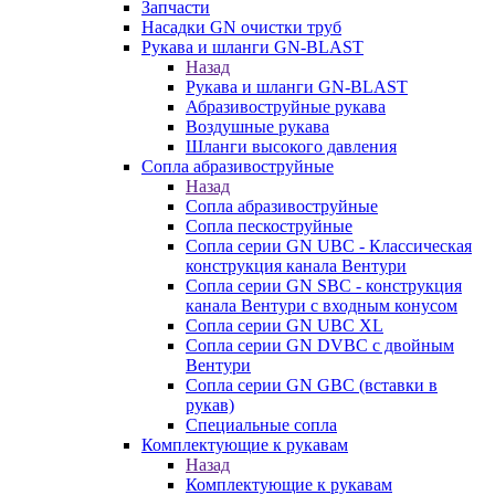
Запчасти
Насадки GN очистки труб
Рукава и шланги GN-BLAST
Назад
Рукава и шланги GN-BLAST
Абразивоструйные рукава
Воздушные рукава
Шланги высокого давления
Сопла абразивоструйные
Назад
Сопла абразивоструйные
Сопла пескоструйные
Сопла серии GN UBC - Классическая
конструкция канала Вентури
Сопла серии GN SBC - конструкция
канала Вентури c входным конусом
Сопла серии GN UBC XL
Сопла серии GN DVBC с двойным
Вентури
Сопла серии GN GBC (вставки в
рукав)
Специальные сопла
Комплектующие к рукавам
Назад
Комплектующие к рукавам