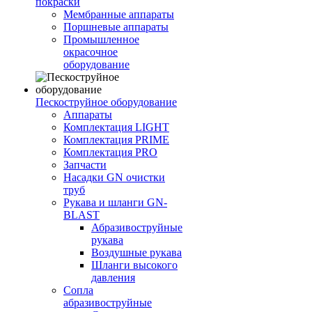
покраски
Мембранные аппараты
Поршневые аппараты
Промышленное
окрасочное
оборудование
Пескоструйное оборудование
Аппараты
Комплектация LIGHT
Комплектация PRIME
Комплектация PRO
Запчасти
Насадки GN очистки
труб
Рукава и шланги GN-
BLAST
Абразивоструйные
рукава
Воздушные рукава
Шланги высокого
давления
Сопла
абразивоструйные