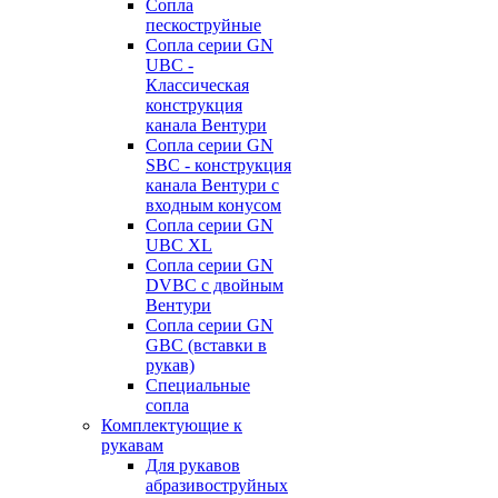
Сопла
пескоструйные
Сопла серии GN
UBC -
Классическая
конструкция
канала Вентури
Сопла серии GN
SBC - конструкция
канала Вентури c
входным конусом
Сопла серии GN
UBC XL
Сопла серии GN
DVBC с двойным
Вентури
Сопла серии GN
GBC (вставки в
рукав)
Специальные
сопла
Комплектующие к
рукавам
Для рукавов
абразивоструйных