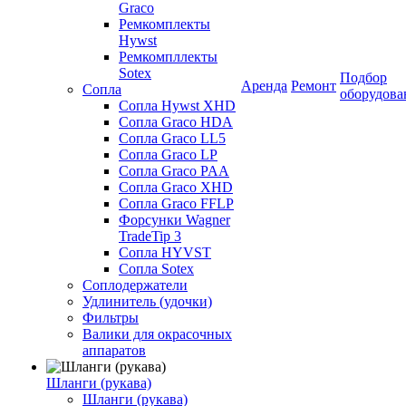
Graco
Ремкомплекты
Hywst
Ремкомпллекты
Sotex
Подбор
Аренда
Ремонт
Сопла
оборудова
Сопла Hywst XHD
Сопла Graco HDA
Сопла Graco LL5
Сопла Graco LP
Сопла Graco PAA
Сопла Graco XHD
Сопла Graco FFLP
Форсунки Wagner
TradeTip 3
Сопла HYVST
Сопла Sotex
Соплодержатели
Удлинитель (удочки)
Фильтры
Валики для окрасочных
аппаратов
Шланги (рукава)
Шланги (рукава)