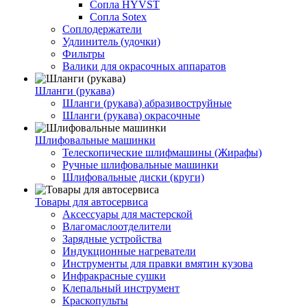
Сопла HYVST
Сопла Sotex
Соплодержатели
Удлинитель (удочки)
Фильтры
Валики для окрасочных аппаратов
Шланги (рукава)
Шланги (рукава) абразивоструйные
Шланги (рукава) окрасочные
Шлифовальные машинки
Телескопические шлифмашины (Жирафы)
Ручные шлифовальные машинки
Шлифовальные диски (круги)
Товары для автосервиса
Аксессуары для мастерской
Влагомаслоотделители
Зарядные устройства
Индукционные нагреватели
Инструменты для правки вмятин кузова
Инфракрасные сушки
Клепальный инструмент
Краскопульты