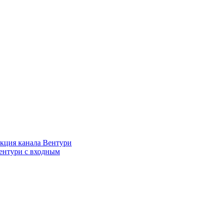
кция канала Вентури
ентури c входным