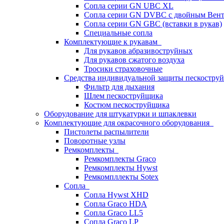
Сопла серии GN UBC XL
Сопла серии GN DVBC с двойным Вен
Сопла серии GN GBC (вставки в рукав)
Специальные сопла
Комплектующие к рукавам
Для рукавов абразивоструйных
Для рукавов сжатого воздуха
Тросики страховочные
Средства индивидуальной защиты пескостр
Фильтр для дыхания
Шлем пескоструйщика
Костюм пескоструйщика
Оборудование для штукатурки и шпаклевки
Комплектующие для окрасочного оборудования
Пистолеты распылители
Поворотные узлы
Ремкомплекты
Ремкомплекты Graco
Ремкомплекты Hywst
Ремкомпллекты Sotex
Сопла
Сопла Hywst XHD
Сопла Graco HDA
Сопла Graco LL5
Сопла Graco LP