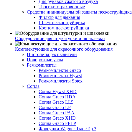
Для рукавов сжатого воздуха
Тросики страховочные
Средства индивидуальной защиты пескоструйщика
Фильтр для дыхания
Шлем пескоструйщика
Костюм пескоструйщика
Оборудование для штукатурки и шпаклевки
Комплектующие для окрасочного оборудования
Пистолеты распылители
Поворотные узлы
Ремкомплекты
Ремкомплекты Graco
Ремкомплекты Hywst
Ремкомпллекты Sotex
Сопла
Сопла Hywst XHD
Сопла Graco HDA
Сопла Graco LL5
Сопла Graco LP
Сопла Graco PAA
Сопла Graco XHD
Сопла Graco FFLP
Форсунки Wagner TradeTip 3