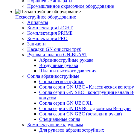
Поршневые аппараты
Промышленное окрасочное оборудование
Пескоструйное оборудование
Аппараты
Комплектация LIGHT
Комплектация PRIME
Комплектация PRO
Запчасти
Насадки GN очистки труб
Рукава и шланги GN-BLAST
Абразивоструйные рукава
Воздушные рукава
Шланги высокого давления
Сопла абразивоструйные
Сопла пескоструйные
Сопла серии GN UBC - Классическая констру
Сопла серии GN SBC - конструкция канала В
конусом
Сопла серии GN UBC XL
Сопла серии GN DVBC с двойным Вентури
Сопла серии GN GBC (вставки в рукав)
Специальные сопла
Комплектующие к рукавам
Для рукавов абразивоструйных