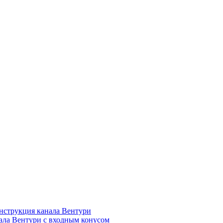
нструкция канала Вентури
ала Вентури c входным конусом