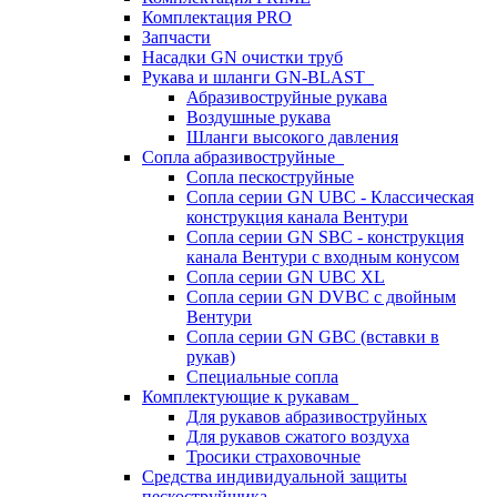
Комплектация PRO
Запчасти
Насадки GN очистки труб
Рукава и шланги GN-BLAST
Абразивоструйные рукава
Воздушные рукава
Шланги высокого давления
Сопла абразивоструйные
Сопла пескоструйные
Сопла серии GN UBC - Классическая
конструкция канала Вентури
Сопла серии GN SBC - конструкция
канала Вентури c входным конусом
Сопла серии GN UBC XL
Сопла серии GN DVBC с двойным
Вентури
Сопла серии GN GBC (вставки в
рукав)
Специальные сопла
Комплектующие к рукавам
Для рукавов абразивоструйных
Для рукавов сжатого воздуха
Тросики страховочные
Средства индивидуальной защиты
пескоструйщика