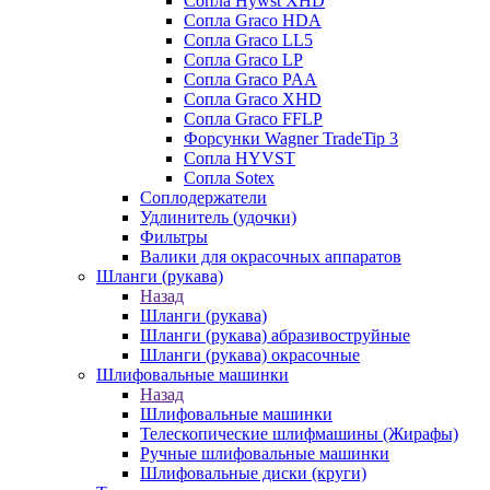
Сопла Hywst XHD
Сопла Graco HDA
Сопла Graco LL5
Сопла Graco LP
Сопла Graco PAA
Сопла Graco XHD
Сопла Graco FFLP
Форсунки Wagner TradeTip 3
Сопла HYVST
Сопла Sotex
Соплодержатели
Удлинитель (удочки)
Фильтры
Валики для окрасочных аппаратов
Шланги (рукава)
Назад
Шланги (рукава)
Шланги (рукава) абразивоструйные
Шланги (рукава) окрасочные
Шлифовальные машинки
Назад
Шлифовальные машинки
Телескопические шлифмашины (Жирафы)
Ручные шлифовальные машинки
Шлифовальные диски (круги)