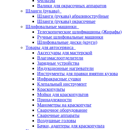
Фильтры
Валики для окрасочных аппаратов
Шланги (рукава)
Шланги (рукава) абразивоструйные
Шланги (рукава) окрасочные
Шлифовальные машинки
Телескопические шлифмашины (Жирафы)
Ручные шлифовальные машинки
Шлифовальные диски (круги)
Товары для автосервиса
Аксессуары для мастерской
Влагомаслоотделители
Зарядные устройства
Индукционные нагреватели
Инструменты для правки вмятин кузова
Инфракрасные сушки
Клепальный инструмент
Краскопульты
Мойки для краскопультов
Принадлежности
Манометры на краскопульт
Сварочное оборудование
Сварочные аппараты
Воздушные головы
Бачки, адаптеры для краскопульта