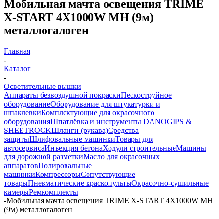
Мобильная мачта освещения TRIME
X-START 4X1000W MH (9м)
металлогалоген
Главная
-
Каталог
-
Осветительные вышки
Аппараты безвоздушной покраски
Пескоструйное
оборудование
Оборудование для штукатурки и
шпаклевки
Комплектующие для окрасочного
оборудования
Шпатлёвка и инструменты DANOGIPS &
SHEETROCK
Шланги (рукава)
Средства
защиты
Шлифовальные машинки
Товары для
автосервиса
Инъекция бетона
Ходули строительные
Машины
для дорожной разметки
Масло для окрасочных
аппаратов
Полировальные
машинки
Компрессоры
Сопутствующие
товары
Пневматические краскопульты
Окрасочно-сушильные
камеры
Ремкомплекты
-
Мобильная мачта освещения TRIME X-START 4X1000W MH
(9м) металлогалоген