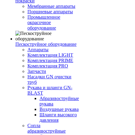
покраски
Мембранные аппараты
Поршневые аппараты
Промышленное
окрасочное
оборудование
Пескоструйное оборудование
Аппараты
Комплектация LIGHT
Комплектация PRIME
Комплектация PRO
Запчасти
Насадки GN очистки
труб
Рукава и шланги GN-
BLAST
Абразивоструйные
рукава
Воздушные рукава
Шланги высокого
давления
Сопла
абразивоструйные