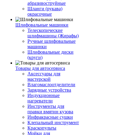
абразивоструйные
Шланги (рукава)
окрасочные
Шлифовальные машинки
Телескопические
шлифмашины (Жирафы)
Ручные шлифовальные
машинки
Шлифовальные диски
(круги)
Товары для автосервиса
Аксессуары для
мастерской
Влагомаслоотделители
Зарядные устройства
Индукционные
нагреватели
Инструменты для
правки вмятин кузова
Инфракрасные сушки
Клепальный инструмент
Краскопульты
Мойки для