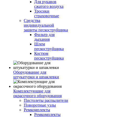
Для рукавов
сжатого воздуха
Тросики
страховочные
Средства
индивидуальной
защиты пескоструйщика
Фильтр для
дыхания
Шлем
пескоструйщика
Костюм
пескоструйщика
Оборудование для
штукатурки и шпаклевки
Комплектующие для
окрасочного оборудования
Пистолеты распылители
Поворотные узлы
Ремкомплекты
Ремкомплекты