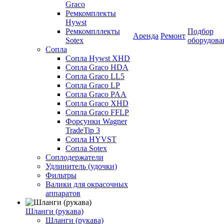
Graco
Ремкомплекты
Hywst
Ремкомпллекты
Подбор
Аренда
Ремонт
Sotex
оборудова
Сопла
Сопла Hywst XHD
Сопла Graco HDA
Сопла Graco LL5
Сопла Graco LP
Сопла Graco PAA
Сопла Graco XHD
Сопла Graco FFLP
Форсунки Wagner
TradeTip 3
Сопла HYVST
Сопла Sotex
Соплодержатели
Удлинитель (удочки)
Фильтры
Валики для окрасочных
аппаратов
Шланги (рукава)
Шланги (рукава)