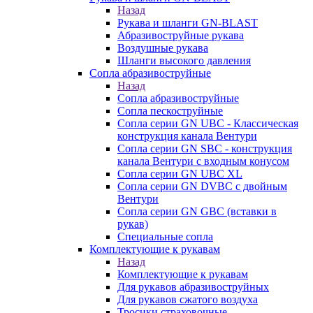
Назад
Рукава и шланги GN-BLAST
Абразивоструйные рукава
Воздушные рукава
Шланги высокого давления
Сопла абразивоструйные
Назад
Сопла абразивоструйные
Сопла пескоструйные
Сопла серии GN UBC - Классическая
конструкция канала Вентури
Сопла серии GN SBC - конструкция
канала Вентури c входным конусом
Сопла серии GN UBC XL
Сопла серии GN DVBC с двойным
Вентури
Сопла серии GN GBC (вставки в
рукав)
Специальные сопла
Комплектующие к рукавам
Назад
Комплектующие к рукавам
Для рукавов абразивоструйных
Для рукавов сжатого воздуха
Тросики страховочные