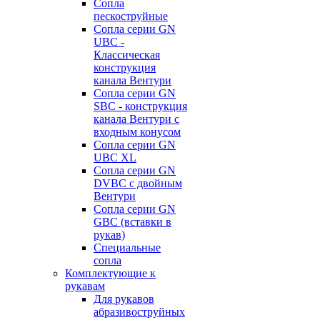
Сопла
пескоструйные
Сопла серии GN
UBC -
Классическая
конструкция
канала Вентури
Сопла серии GN
SBC - конструкция
канала Вентури c
входным конусом
Сопла серии GN
UBC XL
Сопла серии GN
DVBC с двойным
Вентури
Сопла серии GN
GBC (вставки в
рукав)
Специальные
сопла
Комплектующие к
рукавам
Для рукавов
абразивоструйных