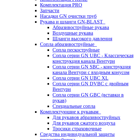
Комплектация PRO
Запчасти
Насадки GN очистки труб
Рукава и шланги GN-BLAST
Абразивоструйные рукава
Воздушные рукава
Шланги высокого давления
Сопла абразивоструйные
Сопла пескоструйные
Сопла серии GN UBC - Классическая
конструкция канала Вентури
Сопла серии GN SBC - конструкция
канала Вентури c входным конусом
Сопла серии GN UBC XL
Сопла серии GN DVBC с двойным
Вентури
Сопла серии GN GBC (вставки в
рукав)
Специальные сопла
Комплектующие к рукавам
Для рукавов абразивоструйных
Для рукавов сжатого воздуха
Тросики страховочные
Средства индивидуальной защиты
пескоструйщика