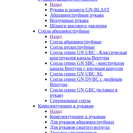
Назад
Рукава и шланги GN-BLAST
Абразивоструйные рукава
Воздушные рукава
Шланги высокого давления
Сопла абразивоструйные
Назад
Сопла абразивоструйные
Сопла пескоструйные
Сопла серии GN UBC - Классическая
конструкция канала Вентури
Сопла серии GN SBC - конструкция
канала Вентури c входным конусом
Сопла серии GN UBC XL
Сопла серии GN DVBC с двойным
Вентури
Сопла серии GN GBC (вставки в
рукав)
Специальные сопла
Комплектующие к рукавам
Назад
Комплектующие к рукавам
Для рукавов абразивоструйных
Для рукавов сжатого воздуха
Тросики страховочные