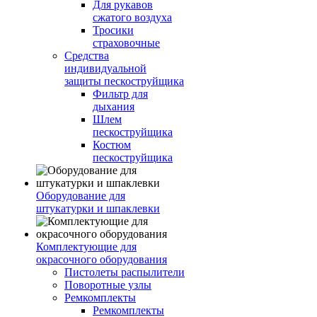
Для рукавов
сжатого воздуха
Тросики
страховочные
Средства
индивидуальной
защиты пескоструйщика
Фильтр для
дыхания
Шлем
пескоструйщика
Костюм
пескоструйщика
Оборудование для
штукатурки и шпаклевки
Комплектующие для
окрасочного оборудования
Пистолеты распылители
Поворотные узлы
Ремкомплекты
Ремкомплекты