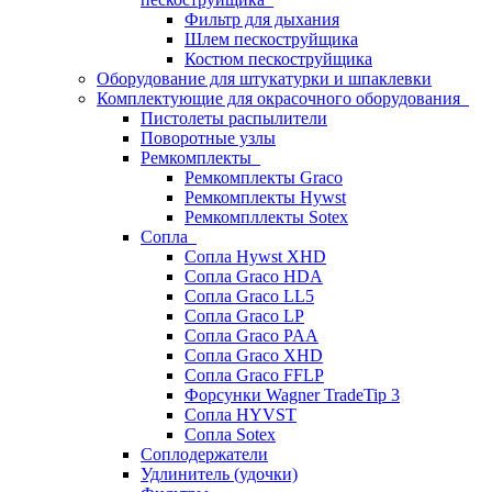
Фильтр для дыхания
Шлем пескоструйщика
Костюм пескоструйщика
Оборудование для штукатурки и шпаклевки
Комплектующие для окрасочного оборудования
Пистолеты распылители
Поворотные узлы
Ремкомплекты
Ремкомплекты Graco
Ремкомплекты Hywst
Ремкомпллекты Sotex
Сопла
Сопла Hywst XHD
Сопла Graco HDA
Сопла Graco LL5
Сопла Graco LP
Сопла Graco PAA
Сопла Graco XHD
Сопла Graco FFLP
Форсунки Wagner TradeTip 3
Сопла HYVST
Сопла Sotex
Соплодержатели
Удлинитель (удочки)