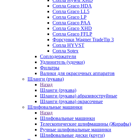
Сопла Hywst XHD
Сопла Graco HDA
Сопла Graco LL5
Сопла Graco LP
Сопла Graco PAA
Сопла Graco XHD
Сопла Graco FFLP
Форсунки Wagner TradeTip 3
Сопла HYVST
Сопла Sotex
Соплодержатели
Удлинитель (удочки)
Фильтры
Валики для окрасочных аппаратов
Шланги (рукава)
Назад
Шланги (рукава)
Шланги (рукава) абразивоструйные
Шланги (рукава) окрасочные
Шлифовальные машинки
Назад
Шлифовальные машинки
Телескопические шлифмашины (Жирафы)
Ручные шлифовальные машинки
Шлифовальные диски (круги)