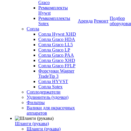
Graco
Ремкомплекты
Hywst
Ремкомпллекты
Подбор
Аренда
Ремонт
Sotex
оборудова
Сопла
Сопла Hywst XHD
Сопла Graco HDA
Сопла Graco LL5
Сопла Graco LP
Сопла Graco PAA
Сопла Graco XHD
Сопла Graco FFLP
Форсунки Wagner
TradeTip 3
Сопла HYVST
Сопла Sotex
Соплодержатели
Удлинитель (удочки)
Фильтры
Валики для окрасочных
аппаратов
Шланги (рукава)
Шланги (рукава)