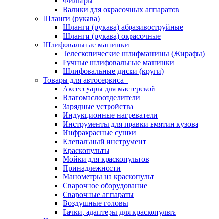
Фильтры
Валики для окрасочных аппаратов
Шланги (рукава)
Шланги (рукава) абразивоструйные
Шланги (рукава) окрасочные
Шлифовальные машинки
Телескопические шлифмашины (Жирафы)
Ручные шлифовальные машинки
Шлифовальные диски (круги)
Товары для автосервиса
Аксессуары для мастерской
Влагомаслоотделители
Зарядные устройства
Индукционные нагреватели
Инструменты для правки вмятин кузова
Инфракрасные сушки
Клепальный инструмент
Краскопульты
Мойки для краскопультов
Принадлежности
Манометры на краскопульт
Сварочное оборудование
Сварочные аппараты
Воздушные головы
Бачки, адаптеры для краскопульта