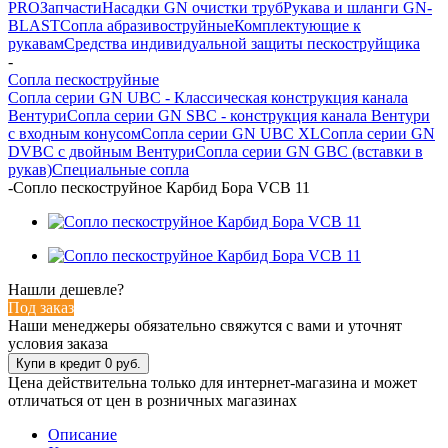
PRO
Запчасти
Насадки GN очистки труб
Рукава и шланги GN-
BLAST
Сопла абразивоструйные
Комплектующие к
рукавам
Средства индивидуальной защиты пескоструйщика
-
Сопла пескоструйные
Сопла серии GN UBC - Классическая конструкция канала
Вентури
Сопла серии GN SBC - конструкция канала Вентури
c входным конусом
Сопла серии GN UBC XL
Сопла серии GN
DVBC с двойным Вентури
Сопла серии GN GBC (вставки в
рукав)
Специальные сопла
-
Сопло пескоструйное Карбид Бора VCB 11
Нашли дешевле?
Под заказ
Наши менеджеры обязательно свяжутся с вами и уточнят
условия заказа
Цена действительна только для интернет-магазина и может
отличаться от цен в розничных магазинах
Описание