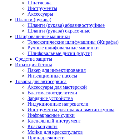
Шпатлевка
Инструменты
Аксессуары
Шланги (рукава)
Шланги (рукава) абразивоструйные
Шланги (рукава) окрасочные
Шлифовальные машинки
Телескопические шлифмашины (Жирафы)
Ручные шлифовальные машинки
Шлифовальные диски (круги)
Средства защиты
Инъекция бетона
Пакер для инъектирования
Инъекционные насосы
Товары для автосервиса
Аксессуары для мастерской
Влагомаслоотделители
Зарядные устройства
Индукционные нагреватели
Инструменты для правки вмятин кузова
Инфракрасные сушки
Клепальный инструмент
Краскопульты
Мойки для краскопультов
Принадлежности