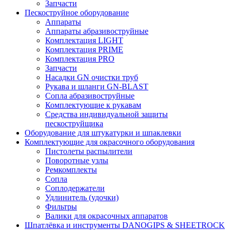
Запчасти
Пескоструйное оборудование
Аппараты
Аппараты абразивоструйные
Комплектация LIGHT
Комплектация PRIME
Комплектация PRO
Запчасти
Насадки GN очистки труб
Рукава и шланги GN-BLAST
Сопла абразивоструйные
Комплектующие к рукавам
Средства индивидуальной защиты
пескоструйщика
Оборудование для штукатурки и шпаклевки
Комплектующие для окрасочного оборудования
Пистолеты распылители
Поворотные узлы
Ремкомплекты
Сопла
Соплодержатели
Удлинитель (удочки)
Фильтры
Валики для окрасочных аппаратов
Шпатлёвка и инструменты DANOGIPS & SHEETROCK