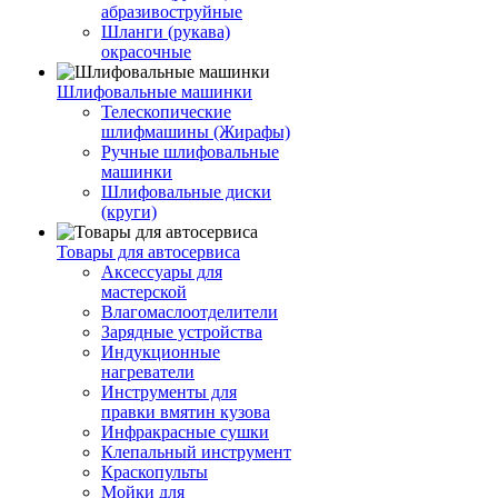
абразивоструйные
Шланги (рукава)
окрасочные
Шлифовальные машинки
Телескопические
шлифмашины (Жирафы)
Ручные шлифовальные
машинки
Шлифовальные диски
(круги)
Товары для автосервиса
Аксессуары для
мастерской
Влагомаслоотделители
Зарядные устройства
Индукционные
нагреватели
Инструменты для
правки вмятин кузова
Инфракрасные сушки
Клепальный инструмент
Краскопульты
Мойки для