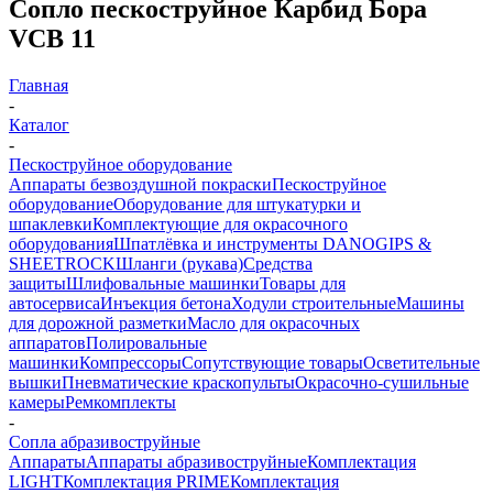
Сопло пескоструйное Карбид Бора
VCB 11
Главная
-
Каталог
-
Пескоструйное оборудование
Аппараты безвоздушной покраски
Пескоструйное
оборудование
Оборудование для штукатурки и
шпаклевки
Комплектующие для окрасочного
оборудования
Шпатлёвка и инструменты DANOGIPS &
SHEETROCK
Шланги (рукава)
Средства
защиты
Шлифовальные машинки
Товары для
автосервиса
Инъекция бетона
Ходули строительные
Машины
для дорожной разметки
Масло для окрасочных
аппаратов
Полировальные
машинки
Компрессоры
Сопутствующие товары
Осветительные
вышки
Пневматические краскопульты
Окрасочно-сушильные
камеры
Ремкомплекты
-
Сопла абразивоструйные
Аппараты
Аппараты абразивоструйные
Комплектация
LIGHT
Комплектация PRIME
Комплектация