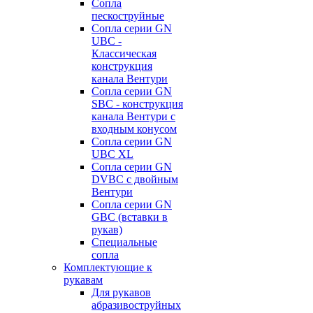
Сопла
пескоструйные
Сопла серии GN
UBC -
Классическая
конструкция
канала Вентури
Сопла серии GN
SBC - конструкция
канала Вентури c
входным конусом
Сопла серии GN
UBC XL
Сопла серии GN
DVBC с двойным
Вентури
Сопла серии GN
GBC (вставки в
рукав)
Специальные
сопла
Комплектующие к
рукавам
Для рукавов
абразивоструйных