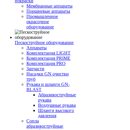
покраски
Мембранные аппараты
Поршневые аппараты
Промышленное
окрасочное
оборудование
Пескоструйное оборудование
Аппараты
Комплектация LIGHT
Комплектация PRIME
Комплектация PRO
Запчасти
Насадки GN очистки
труб
Рукава и шланги GN-
BLAST
Абразивоструйные
рукава
Воздушные рукава
Шланги высокого
давления
Сопла
абразивоструйные