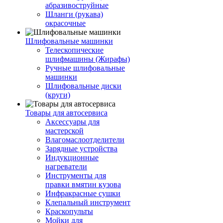
абразивоструйные
Шланги (рукава)
окрасочные
Шлифовальные машинки
Телескопические
шлифмашины (Жирафы)
Ручные шлифовальные
машинки
Шлифовальные диски
(круги)
Товары для автосервиса
Аксессуары для
мастерской
Влагомаслоотделители
Зарядные устройства
Индукционные
нагреватели
Инструменты для
правки вмятин кузова
Инфракрасные сушки
Клепальный инструмент
Краскопульты
Мойки для