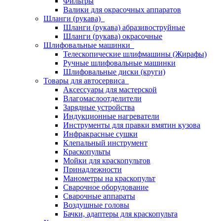
Фильтры
Валики для окрасочных аппаратов
Шланги (рукава)
Шланги (рукава) абразивоструйные
Шланги (рукава) окрасочные
Шлифовальные машинки
Телескопические шлифмашины (Жирафы)
Ручные шлифовальные машинки
Шлифовальные диски (круги)
Товары для автосервиса
Аксессуары для мастерской
Влагомаслоотделители
Зарядные устройства
Индукционные нагреватели
Инструменты для правки вмятин кузова
Инфракрасные сушки
Клепальный инструмент
Краскопульты
Мойки для краскопультов
Принадлежности
Манометры на краскопульт
Сварочное оборудование
Сварочные аппараты
Воздушные головы
Бачки, адаптеры для краскопульта