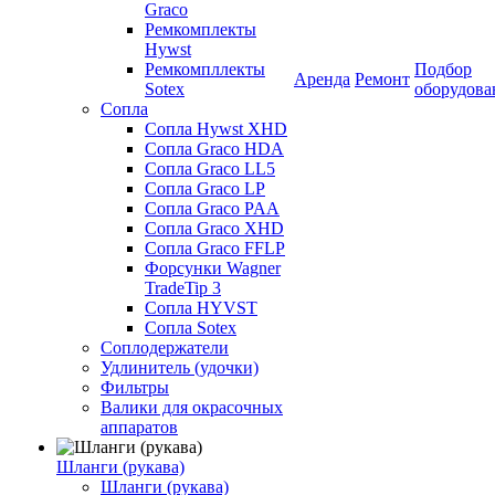
Graco
Ремкомплекты
Hywst
Ремкомпллекты
Подбор
Аренда
Ремонт
Sotex
оборудова
Сопла
Сопла Hywst XHD
Сопла Graco HDA
Сопла Graco LL5
Сопла Graco LP
Сопла Graco PAA
Сопла Graco XHD
Сопла Graco FFLP
Форсунки Wagner
TradeTip 3
Сопла HYVST
Сопла Sotex
Соплодержатели
Удлинитель (удочки)
Фильтры
Валики для окрасочных
аппаратов
Шланги (рукава)
Шланги (рукава)