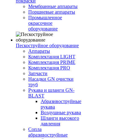
покраски
Мембранные аппараты
Поршневые аппараты
Промышленное
окрасочное
оборудование
Пескоструйное оборудование
Аппараты
Комплектация LIGHT
Комплектация PRIME
Комплектация PRO
Запчасти
Насадки GN очистки
труб
Рукава и шланги GN-
BLAST
Абразивоструйные
рукава
Воздушные рукава
Шланги высокого
давления
Сопла
абразивоструйные