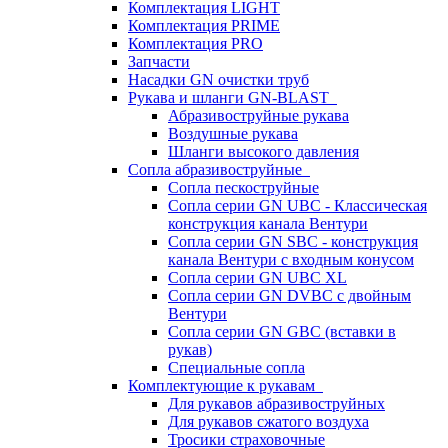
Комплектация LIGHT
Комплектация PRIME
Комплектация PRO
Запчасти
Насадки GN очистки труб
Рукава и шланги GN-BLAST
Абразивоструйные рукава
Воздушные рукава
Шланги высокого давления
Сопла абразивоструйные
Сопла пескоструйные
Сопла серии GN UBC - Классическая
конструкция канала Вентури
Сопла серии GN SBC - конструкция
канала Вентури c входным конусом
Сопла серии GN UBC XL
Сопла серии GN DVBC с двойным
Вентури
Сопла серии GN GBC (вставки в
рукав)
Специальные сопла
Комплектующие к рукавам
Для рукавов абразивоструйных
Для рукавов сжатого воздуха
Тросики страховочные