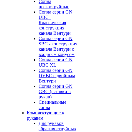
Сопла
пескоструйные
Сопла серии GN
UBC -
Классическая
конструкция
канала Вентури
Сопла серии GN
SBC - конструкция
канала Вентури c
входным конусом
Сопла серии GN
UBC XL
Сопла серии GN
DVBC с двойным
Вентури
Сопла серии GN
GBC (вставки в
рукав)
Специальные
сопла
Комплектующие к
рукавам
Для рукавов
абразивоструйных