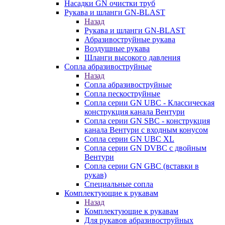
Насадки GN очистки труб
Рукава и шланги GN-BLAST
Назад
Рукава и шланги GN-BLAST
Абразивоструйные рукава
Воздушные рукава
Шланги высокого давления
Сопла абразивоструйные
Назад
Сопла абразивоструйные
Сопла пескоструйные
Сопла серии GN UBC - Классическая
конструкция канала Вентури
Сопла серии GN SBC - конструкция
канала Вентури c входным конусом
Сопла серии GN UBC XL
Сопла серии GN DVBC с двойным
Вентури
Сопла серии GN GBC (вставки в
рукав)
Специальные сопла
Комплектующие к рукавам
Назад
Комплектующие к рукавам
Для рукавов абразивоструйных