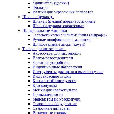
Удлинитель (удочки)
Фильтры
Валики для окрасочных аппаратов
Шланги (рукава)
Шланги (рукава) абразивоструйные
Шланги (рукава) окрасочные
Шлифовальные машинки
Телескопические шлифмашины (Жирафы)
Ручные шлифовальные машинки
Шлифовальные диски (круги)
Товары для автосервиса
Аксессуары для мастерской
Влагомаслоотделители
Зарядные устройства
Индукционные нагреватели
Инструменты для правки вмятин кузова
Инфракрасные сушки
Клепальный инструмент
Краскопульты
Мойки для краскопультов
Принадлежности
Манометры на краскопульт
Сварочное оборудование
Сварочные аппараты
Воздушные головы