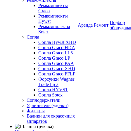
Ремкомплекты
Ремкомплекты
Graco
Ремкомплекты
Hywst
Подбор
Аренда
Ремонт
Ремкомпллекты
оборудова
Sotex
Сопла
Сопла Hywst XHD
Сопла Graco HDA
Сопла Graco LL5
Сопла Graco LP
Сопла Graco PAA
Сопла Graco XHD
Сопла Graco FFLP
Форсунки Wagner
TradeTip 3
Сопла HYVST
Сопла Sotex
Соплодержатели
Удлинитель (удочки)
Фильтры
Валики для окрасочных
аппаратов