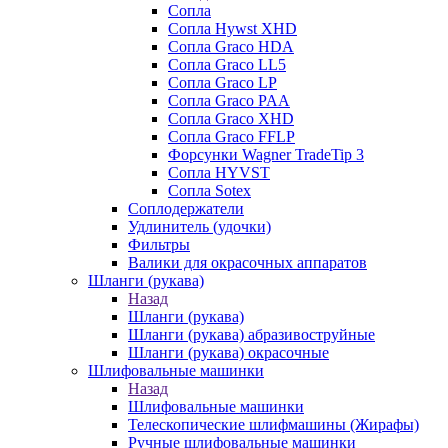
Сопла
Сопла Hywst XHD
Сопла Graco HDA
Сопла Graco LL5
Сопла Graco LP
Сопла Graco PAA
Сопла Graco XHD
Сопла Graco FFLP
Форсунки Wagner TradeTip 3
Сопла HYVST
Сопла Sotex
Соплодержатели
Удлинитель (удочки)
Фильтры
Валики для окрасочных аппаратов
Шланги (рукава)
Назад
Шланги (рукава)
Шланги (рукава) абразивоструйные
Шланги (рукава) окрасочные
Шлифовальные машинки
Назад
Шлифовальные машинки
Телескопические шлифмашины (Жирафы)
Ручные шлифовальные машинки