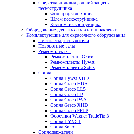
Средства индивидуальной защиты
пескоструйщика
Фильтр для дыхания
Шлем пескоструйщика
Костюм пескоструйщика
Оборудование для штукатурки и шпаклевки
Комплектующие для окрасочного оборудования
Пистолеты распылители
Поворотные узлы
Ремкомплекты
Ремкомплекты Graco
Ремкомплекты Hywst
Ремкомпллекты Sotex
Сопла
Сопла Hywst XHD
Сопла Graco HDA
Сопла Graco LL5
Сопла Graco LP
Сопла Graco PAA
Сопла Graco XHD
Сопла Graco FFLP
Форсунки Wagner TradeTip 3
Сопла HYVST
Сопла Sotex
Соплодержатели