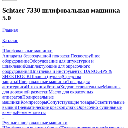
Schtaer 7330 шлифовальная машинка
5.0
Главная
-
Каталог
-
Шлифовальные машинки
Аппараты безвоздушной покраски
Пескоструйное
оборудование
Оборудование для штукатурки и
шпаклевки
Комплектующие для окрасочного
оборудования
Шпатлёвка и инструменты DANOGIPS &
SHEETROCK
Шланги (рукава)
Средства
защиты
Шлифовальные машинки
Товары для
автосервиса
Инъекция бетона
Ходули строительные
Машины
для дорожной разметки
Масло для окрасочных
аппаратов
Полировальные
машинки
Компрессоры
Сопутствующие товары
Осветительные
вышки
Пневматические краскопульты
Окрасочно-сушильные
камеры
Ремкомплекты
-
Ручные шлифовальные машинки
Шлифовальные диски (круги)
Телескопические шлифмашины