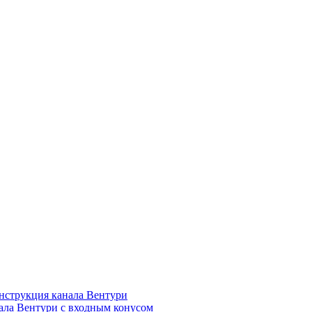
нструкция канала Вентури
ала Вентури c входным конусом