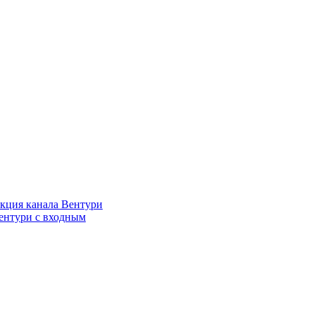
кция канала Вентури
ентури c входным