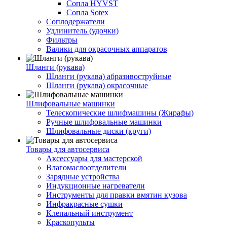
Сопла HYVST
Сопла Sotex
Соплодержатели
Удлинитель (удочки)
Фильтры
Валики для окрасочных аппаратов
Шланги (рукава)
Шланги (рукава) абразивоструйные
Шланги (рукава) окрасочные
Шлифовальные машинки
Телескопические шлифмашины (Жирафы)
Ручные шлифовальные машинки
Шлифовальные диски (круги)
Товары для автосервиса
Аксессуары для мастерской
Влагомаслоотделители
Зарядные устройства
Индукционные нагреватели
Инструменты для правки вмятин кузова
Инфракрасные сушки
Клепальный инструмент
Краскопульты