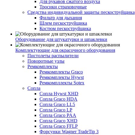
Для рукавов сжатого воздуха
Тросики страховочные
Средства индивидуальной защиты пескоструйщика
Фильтр для дыхания
Шлем пескоструйщика
Костюм пескоструйщика
Оборудование для штукатурки и шпаклевки
Комплектующие для окрасочного оборудования
Пистолеты распылители
Поворотные узлы
Ремкомплекты
Ремкомплекты Graco
Ремкомплекты Hywst
Ремкомпллекты Sotex
Сопла
Сопла Hywst XHD
Сопла Graco HDA
Сопла Graco LL5
Сопла Graco LP
Сопла Graco PAA
Сопла Graco XHD
Сопла Graco FFLP
Форсунки Wagner TradeTip 3