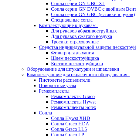
Сопла серии GN UBC XL
Сопла серии GN DVBC с двойным Вен
Сопла серии GN GBC (вставки в рукав)
Специальные сопла
Комплектующие к рукавам
Для рукавов абразивоструйных
Для рукавов сжатого воздуха
Тросики страховочные
Средства индивидуальной защиты пескостр
Фильтр для дыхания
Шлем пескоструйщика
Костюм пескоструйщика
Оборудование для штукатурки и шпаклевки
Комплектующие для окрасочного оборудования
Пистолеты распылители
Поворотные узлы
Ремкомплекты
Ремкомплекты Graco
Ремкомплекты Hywst
Ремкомпллекты Sotex
Сопла
Сопла Hywst XHD
Сопла Graco HDA
Сопла Graco LL5
Сопла Graco LP