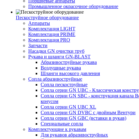
Поршневые аппараты
Промышленное окрасочное оборудование
Пескоструйное оборудование
Аппараты
Комплектация LIGHT
Комплектация PRIME
Комплектация PRO
Запчасти
Насадки GN очистки труб
Рукава и шланги GN-BLAST
Абразивоструйные рукава
Воздушные рукава
Шланги высокого давления
Сопла абразивоструйные
Сопла пескоструйные
Сопла серии GN UBC - Классическая констру
Сопла серии GN SBC - конструкция канала В
конусом
Сопла серии GN UBC XL
Сопла серии GN DVBC с двойным Вентури
Сопла серии GN GBC (вставки в рукав)
Специальные сопла
Комплектующие к рукавам
Для рукавов абразивоструйных