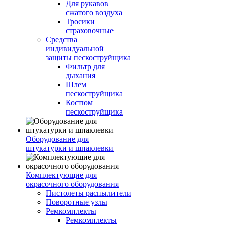
Для рукавов
сжатого воздуха
Тросики
страховочные
Средства
индивидуальной
защиты пескоструйщика
Фильтр для
дыхания
Шлем
пескоструйщика
Костюм
пескоструйщика
Оборудование для
штукатурки и шпаклевки
Комплектующие для
окрасочного оборудования
Пистолеты распылители
Поворотные узлы
Ремкомплекты
Ремкомплекты