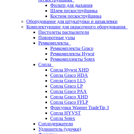
Фильтр для дыхания
Шлем пескоструйщика
Костюм пескоструйщика
Оборудование для штукатурки и шпаклевки
Комплектующие для окрасочного оборудования
Пистолеты распылители
Поворотные узлы
Ремкомплекты
Ремкомплекты Graco
Ремкомплекты Hywst
Ремкомпллекты Sotex
Сопла
Сопла Hywst XHD
Сопла Graco HDA
Сопла Graco LL5
Сопла Graco LP
Сопла Graco PAA
Сопла Graco XHD
Сопла Graco FFLP
Форсунки Wagner TradeTip 3
Сопла HYVST
Сопла Sotex
Соплодержатели
Удлинитель (удочки)