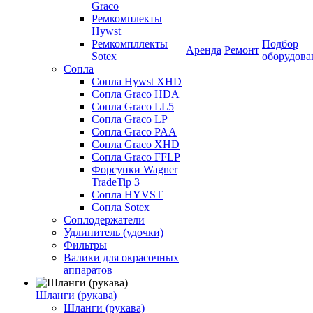
Graco
Ремкомплекты
Hywst
Ремкомпллекты
Подбор
Аренда
Ремонт
Sotex
оборудова
Сопла
Сопла Hywst XHD
Сопла Graco HDA
Сопла Graco LL5
Сопла Graco LP
Сопла Graco PAA
Сопла Graco XHD
Сопла Graco FFLP
Форсунки Wagner
TradeTip 3
Сопла HYVST
Сопла Sotex
Соплодержатели
Удлинитель (удочки)
Фильтры
Валики для окрасочных
аппаратов
Шланги (рукава)
Шланги (рукава)