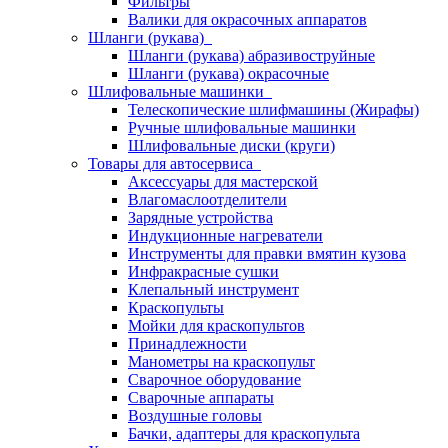
Фильтры
Валики для окрасочных аппаратов
Шланги (рукава)
Шланги (рукава) абразивоструйные
Шланги (рукава) окрасочные
Шлифовальные машинки
Телескопические шлифмашины (Жирафы)
Ручные шлифовальные машинки
Шлифовальные диски (круги)
Товары для автосервиса
Аксессуары для мастерской
Влагомаслоотделители
Зарядные устройства
Индукционные нагреватели
Инструменты для правки вмятин кузова
Инфракрасные сушки
Клепальный инструмент
Краскопульты
Мойки для краскопультов
Принадлежности
Манометры на краскопульт
Сварочное оборудование
Сварочные аппараты
Воздушные головы
Бачки, адаптеры для краскопульта