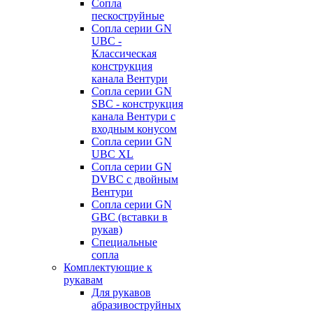
Сопла
пескоструйные
Сопла серии GN
UBC -
Классическая
конструкция
канала Вентури
Сопла серии GN
SBC - конструкция
канала Вентури c
входным конусом
Сопла серии GN
UBC XL
Сопла серии GN
DVBC с двойным
Вентури
Сопла серии GN
GBC (вставки в
рукав)
Специальные
сопла
Комплектующие к
рукавам
Для рукавов
абразивоструйных