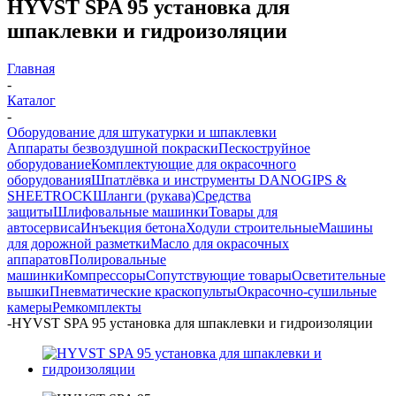
HYVST SPA 95 установка для
шпаклевки и гидроизоляции
Главная
-
Каталог
-
Оборудование для штукатурки и шпаклевки
Аппараты безвоздушной покраски
Пескоструйное
оборудование
Комплектующие для окрасочного
оборудования
Шпатлёвка и инструменты DANOGIPS &
SHEETROCK
Шланги (рукава)
Средства
защиты
Шлифовальные машинки
Товары для
автосервиса
Инъекция бетона
Ходули строительные
Машины
для дорожной разметки
Масло для окрасочных
аппаратов
Полировальные
машинки
Компрессоры
Сопутствующие товары
Осветительные
вышки
Пневматические краскопульты
Окрасочно-сушильные
камеры
Ремкомплекты
-
HYVST SPA 95 установка для шпаклевки и гидроизоляции