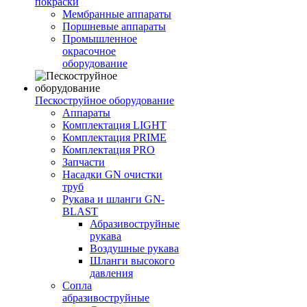
покраски
Мембранные аппараты
Поршневые аппараты
Промышленное
окрасочное
оборудование
Пескоструйное оборудование
Аппараты
Комплектация LIGHT
Комплектация PRIME
Комплектация PRO
Запчасти
Насадки GN очистки
труб
Рукава и шланги GN-
BLAST
Абразивоструйные
рукава
Воздушные рукава
Шланги высокого
давления
Сопла
абразивоструйные