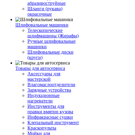
абразивоструйные
Шланги (рукава)
окрасочные
Шлифовальные машинки
Телескопические
шлифмашины (Жирафы)
Ручные шлифовальные
машинки
Шлифовальные диски
(круги)
Товары для автосервиса
Аксессуары для
мастерской
Влагомаслоотделители
Зарядные устройства
Индукционные
нагреватели
Инструменты для
правки вмятин кузова
Инфракрасные сушки
Клепальный инструмент
Краскопульты
Мойки для