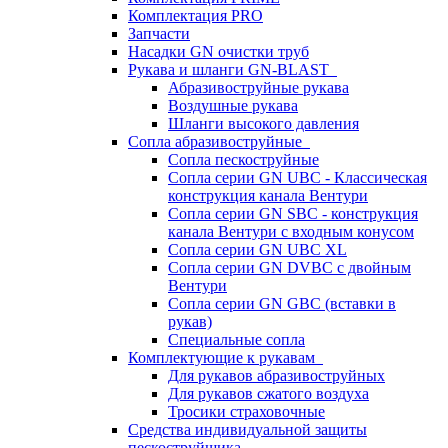
Комплектация PRO
Запчасти
Насадки GN очистки труб
Рукава и шланги GN-BLAST
Абразивоструйные рукава
Воздушные рукава
Шланги высокого давления
Сопла абразивоструйные
Сопла пескоструйные
Сопла серии GN UBC - Классическая
конструкция канала Вентури
Сопла серии GN SBC - конструкция
канала Вентури c входным конусом
Сопла серии GN UBC XL
Сопла серии GN DVBC с двойным
Вентури
Сопла серии GN GBC (вставки в
рукав)
Специальные сопла
Комплектующие к рукавам
Для рукавов абразивоструйных
Для рукавов сжатого воздуха
Тросики страховочные
Средства индивидуальной защиты
пескоструйщика