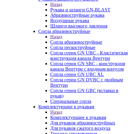
Назад
Рукава и шланги GN-BLAST
Абразивоструйные рукава
Воздушные рукава
Шланги высокого давления
Сопла абразивоструйные
Назад
Сопла абразивоструйные
Сопла пескоструйные
Сопла серии GN UBC - Классическая
конструкция канала Вентури
Сопла серии GN SBC - конструкция
канала Вентури c входным конусом
Сопла серии GN UBC XL
Сопла серии GN DVBC с двойным
Вентури
Сопла серии GN GBC (вставки в
рукав)
Специальные сопла
Комплектующие к рукавам
Назад
Комплектующие к рукавам
Для рукавов абразивоструйных
Для рукавов сжатого воздуха
Тросики страховочные