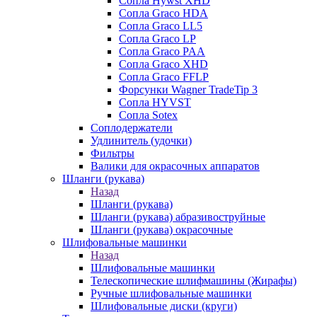
Сопла Hywst XHD
Сопла Graco HDA
Сопла Graco LL5
Сопла Graco LP
Сопла Graco PAA
Сопла Graco XHD
Сопла Graco FFLP
Форсунки Wagner TradeTip 3
Сопла HYVST
Сопла Sotex
Соплодержатели
Удлинитель (удочки)
Фильтры
Валики для окрасочных аппаратов
Шланги (рукава)
Назад
Шланги (рукава)
Шланги (рукава) абразивоструйные
Шланги (рукава) окрасочные
Шлифовальные машинки
Назад
Шлифовальные машинки
Телескопические шлифмашины (Жирафы)
Ручные шлифовальные машинки
Шлифовальные диски (круги)