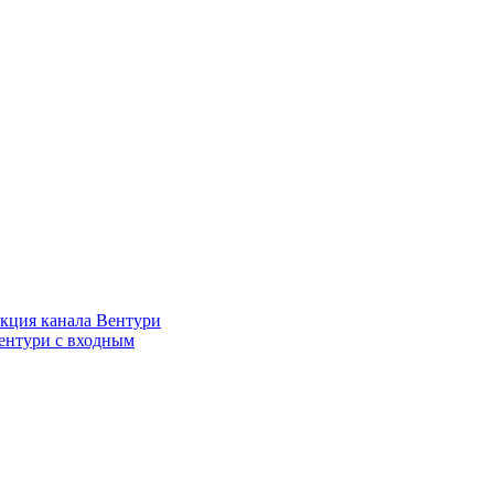
кция канала Вентури
ентури c входным