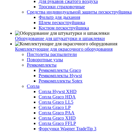
Для рукавов сжатого воздуха
Тросики страховочные
Средства индивидуальной защиты пескоструйщика
Фильтр для дыхания
Шлем пескоструйщика
Костюм пескоструйщика
Оборудование для штукатурки и шпаклевки
Комплектующие для окрасочного оборудования
Пистолеты распылители
Поворотные узлы
Ремкомплекты
Ремкомплекты Graco
Ремкомплекты Hywst
Ремкомпллекты Sotex
Сопла
Сопла Hywst XHD
Сопла Graco HDA
Сопла Graco LL5
Сопла Graco LP
Сопла Graco PAA
Сопла Graco XHD
Сопла Graco FFLP
Форсунки Wagner TradeTip 3