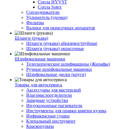
Сопла HYVST
Сопла Sotex
Соплодержатели
Удлинитель (удочки)
Фильтры
Валики для окрасочных аппаратов
Шланги (рукава)
Шланги (рукава) абразивоструйные
Шланги (рукава) окрасочные
Шлифовальные машинки
Телескопические шлифмашины (Жирафы)
Ручные шлифовальные машинки
Шлифовальные диски (круги)
Товары для автосервиса
Аксессуары для мастерской
Влагомаслоотделители
Зарядные устройства
Индукционные нагреватели
Инструменты для правки вмятин кузова
Инфракрасные сушки
Клепальный инструмент
Краскопульты