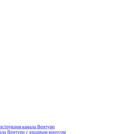
нструкция канала Вентури
ала Вентури c входным конусом