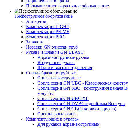
Поршневые аппараты
Промышленное окрасочное оборудование
Пескоструйное оборудование
Аппараты
Комплектация LIGHT
Комплектация PRIME
Комплектация PRO
Запчасти
Насадки GN очистки труб
Рукава и шланги GN-BLAST
Абразивоструйные рукава
Воздушные рукава
Шланги высокого давления
Сопла абразивоструйные
Сопла пескоструйные
Сопла серии GN UBC - Классическая констру
Сопла серии GN SBC - конструкция канала В
конусом
Сопла серии GN UBC XL
Сопла серии GN DVBC с двойным Вентури
Сопла серии GN GBC (вставки в рукав)
Специальные сопла
Комплектующие к рукавам
Для рукавов абразивоструйных