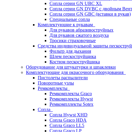
Сопла серии GN UBC XL
Сопла серии GN DVBC с двойным Вен
Сопла серии GN GBC (вставки в рукав)
Специальные сопла
Комплектующие к рукавам
Для рукавов абразивоструйных
Для рукавов сжатого воздуха
Тросики страховочные
Средства индивидуальной защиты пескостр
Фильтр для дыхания
Шлем пескоструйщика
Костюм пескоструйщика
Оборудование для штукатурки и шпаклевки
Комплектующие для окрасочного оборудования
Пистолеты распылители
Поворотные узлы
Ремкомплекты
Ремкомплекты Graco
Ремкомплекты Hywst
Ремкомпллекты Sotex
Сопла
Сопла Hywst XHD
Сопла Graco HDA
Сопла Graco LL5
Сопла Graco LP