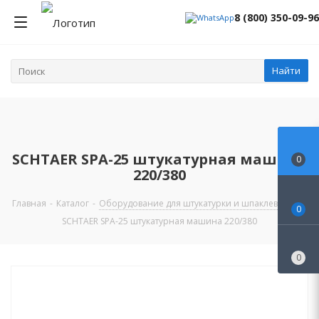
8 (800) 350-09-96
Найти
SCHTAER SPA-25 штукатурная машина
0
220/380
Главная
-
Каталог
-
Оборудование для штукатурки и шпаклевки
-
0
SCHTAER SPA-25 штукатурная машина 220/380
0