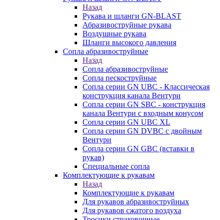
Назад
Рукава и шланги GN-BLAST
Абразивоструйные рукава
Воздушные рукава
Шланги высокого давления
Сопла абразивоструйные
Назад
Сопла абразивоструйные
Сопла пескоструйные
Сопла серии GN UBC - Классическая
конструкция канала Вентури
Сопла серии GN SBC - конструкция
канала Вентури c входным конусом
Сопла серии GN UBC XL
Сопла серии GN DVBC с двойным
Вентури
Сопла серии GN GBC (вставки в
рукав)
Специальные сопла
Комплектующие к рукавам
Назад
Комплектующие к рукавам
Для рукавов абразивоструйных
Для рукавов сжатого воздуха
Тросики страховочные