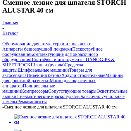
Сменное лезвие для шпателя STORCH
ALUSTAR 40 см
Главная
-
Каталог
-
Оборудование для штукатурки и шпаклевки
Аппараты безвоздушной покраски
Пескоструйное
оборудование
Комплектующие для окрасочного
оборудования
Шпатлёвка и инструменты DANOGIPS &
SHEETROCK
Шланги (рукава)
Средства
защиты
Шлифовальные машинки
Товары для
автосервиса
Инъекция бетона
Ходули строительные
Машины
для дорожной разметки
Масло для окрасочных
аппаратов
Полировальные
машинки
Компрессоры
Сопутствующие товары
Осветительные
вышки
Пневматические краскопульты
Окрасочно-сушильные
камеры
Ремкомплекты
-
Сменное лезвие для шпателя STORCH ALUSTAR 40 см