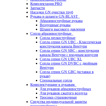
Комплектация PRO
Запчасти
Насадки GN очистки труб
Рукава и шланги GN-BLAST
Абразивоструйные рукава
Воздушные рукава
Шланги высокого давления
Сопла абразивоструйные
Сопла пескоструйные
Сопла серии GN UBC - Классическая
конструкция канала Вентури
Сопла серии GN SBC - конструкция
канала Вентури c входным конусом
Сопла серии GN UBC XL
Сопла серии GN DVBC с двойным
Вентури
Сопла серии GN GBC (вставки в
рукав)
Специальные сопла
Комплектующие к рукавам
Для рукавов абразивоструйных
Для рукавов сжатого воздуха
Тросики страховочные
Средства индивидуальной защиты
пескоструйщика