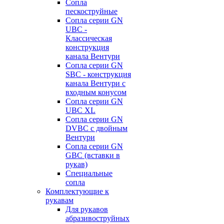
Сопла
пескоструйные
Сопла серии GN
UBC -
Классическая
конструкция
канала Вентури
Сопла серии GN
SBC - конструкция
канала Вентури c
входным конусом
Сопла серии GN
UBC XL
Сопла серии GN
DVBC с двойным
Вентури
Сопла серии GN
GBC (вставки в
рукав)
Специальные
сопла
Комплектующие к
рукавам
Для рукавов
абразивоструйных