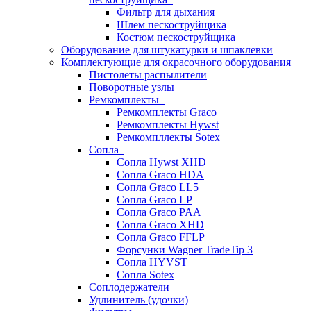
Фильтр для дыхания
Шлем пескоструйщика
Костюм пескоструйщика
Оборудование для штукатурки и шпаклевки
Комплектующие для окрасочного оборудования
Пистолеты распылители
Поворотные узлы
Ремкомплекты
Ремкомплекты Graco
Ремкомплекты Hywst
Ремкомпллекты Sotex
Сопла
Сопла Hywst XHD
Сопла Graco HDA
Сопла Graco LL5
Сопла Graco LP
Сопла Graco PAA
Сопла Graco XHD
Сопла Graco FFLP
Форсунки Wagner TradeTip 3
Сопла HYVST
Сопла Sotex
Соплодержатели
Удлинитель (удочки)