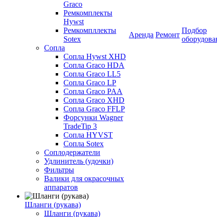
Graco
Ремкомплекты
Hywst
Ремкомпллекты
Подбор
Аренда
Ремонт
Sotex
оборудова
Сопла
Сопла Hywst XHD
Сопла Graco HDA
Сопла Graco LL5
Сопла Graco LP
Сопла Graco PAA
Сопла Graco XHD
Сопла Graco FFLP
Форсунки Wagner
TradeTip 3
Сопла HYVST
Сопла Sotex
Соплодержатели
Удлинитель (удочки)
Фильтры
Валики для окрасочных
аппаратов
Шланги (рукава)
Шланги (рукава)