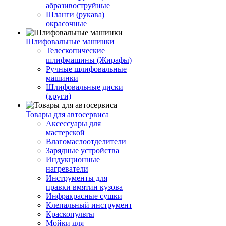
абразивоструйные
Шланги (рукава)
окрасочные
Шлифовальные машинки
Телескопические
шлифмашины (Жирафы)
Ручные шлифовальные
машинки
Шлифовальные диски
(круги)
Товары для автосервиса
Аксессуары для
мастерской
Влагомаслоотделители
Зарядные устройства
Индукционные
нагреватели
Инструменты для
правки вмятин кузова
Инфракрасные сушки
Клепальный инструмент
Краскопульты
Мойки для