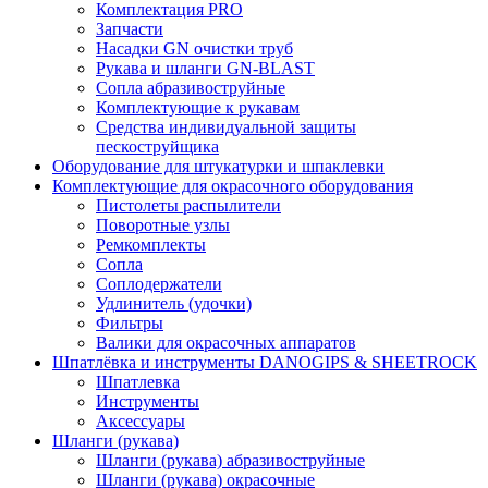
Комплектация PRO
Запчасти
Насадки GN очистки труб
Рукава и шланги GN-BLAST
Сопла абразивоструйные
Комплектующие к рукавам
Средства индивидуальной защиты
пескоструйщика
Оборудование для штукатурки и шпаклевки
Комплектующие для окрасочного оборудования
Пистолеты распылители
Поворотные узлы
Ремкомплекты
Сопла
Соплодержатели
Удлинитель (удочки)
Фильтры
Валики для окрасочных аппаратов
Шпатлёвка и инструменты DANOGIPS & SHEETROCK
Шпатлевка
Инструменты
Аксессуары
Шланги (рукава)
Шланги (рукава) абразивоструйные
Шланги (рукава) окрасочные