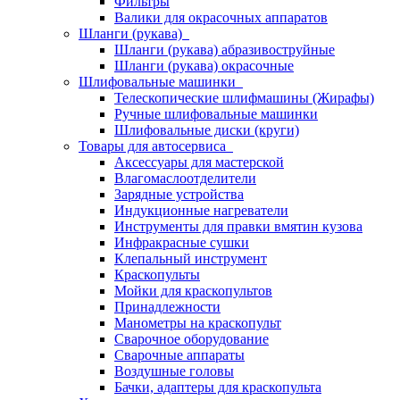
Фильтры
Валики для окрасочных аппаратов
Шланги (рукава)
Шланги (рукава) абразивоструйные
Шланги (рукава) окрасочные
Шлифовальные машинки
Телескопические шлифмашины (Жирафы)
Ручные шлифовальные машинки
Шлифовальные диски (круги)
Товары для автосервиса
Аксессуары для мастерской
Влагомаслоотделители
Зарядные устройства
Индукционные нагреватели
Инструменты для правки вмятин кузова
Инфракрасные сушки
Клепальный инструмент
Краскопульты
Мойки для краскопультов
Принадлежности
Манометры на краскопульт
Сварочное оборудование
Сварочные аппараты
Воздушные головы
Бачки, адаптеры для краскопульта