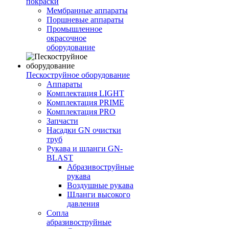
покраски
Мембранные аппараты
Поршневые аппараты
Промышленное
окрасочное
оборудование
Пескоструйное оборудование
Аппараты
Комплектация LIGHT
Комплектация PRIME
Комплектация PRO
Запчасти
Насадки GN очистки
труб
Рукава и шланги GN-
BLAST
Абразивоструйные
рукава
Воздушные рукава
Шланги высокого
давления
Сопла
абразивоструйные