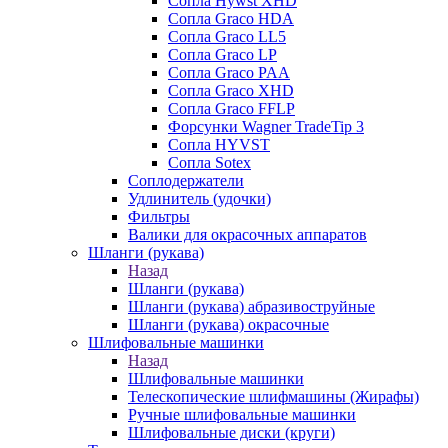
Сопла Hywst XHD
Сопла Graco HDA
Сопла Graco LL5
Сопла Graco LP
Сопла Graco PAA
Сопла Graco XHD
Сопла Graco FFLP
Форсунки Wagner TradeTip 3
Сопла HYVST
Сопла Sotex
Соплодержатели
Удлинитель (удочки)
Фильтры
Валики для окрасочных аппаратов
Шланги (рукава)
Назад
Шланги (рукава)
Шланги (рукава) абразивоструйные
Шланги (рукава) окрасочные
Шлифовальные машинки
Назад
Шлифовальные машинки
Телескопические шлифмашины (Жирафы)
Ручные шлифовальные машинки
Шлифовальные диски (круги)