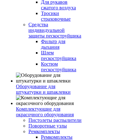
Для рукавов
сжатого воздуха
Тросики
страховочные
Средства
индивидуальной
защиты пескоструйщика
Фильтр для
дыхания
Шлем
пескоструйщика
Костюм
пескоструйщика
Оборудование для
штукатурки и шпаклевки
Комплектующие для
окрасочного оборудования
Пистолеты распылители
Поворотные узлы
Ремкомплекты
Ремкомплекты