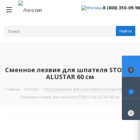
8 (800) 350-09-96
Найти
Сменное лезвие для шпателя STORCH
0
ALUSTAR 60 см
Главная
-
Каталог
-
Оборудование для штукатурки и шпаклевки
-
0
Сменное лезвие для шпателя STORCH ALUSTAR 60 см
0