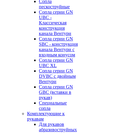
Сопла
пескоструйные
Сопла серии GN
UBC -
Классическая
конструкция
канала Вентури
Сопла серии GN
SBC - конструкция
канала Вентури c
входным конусом
Сопла серии GN
UBC XL
Сопла серии GN
DVBC с двойным
Вентури
Сопла серии GN
GBC (вставки в
рукав)
Специальные
сопла
Комплектующие к
рукавам
Для рукавов
абразивоструйных