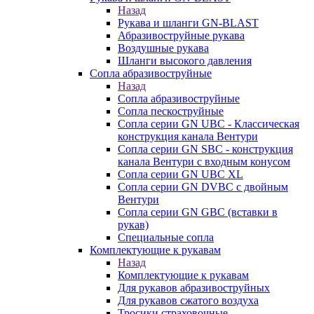
Назад
Рукава и шланги GN-BLAST
Абразивоструйные рукава
Воздушные рукава
Шланги высокого давления
Сопла абразивоструйные
Назад
Сопла абразивоструйные
Сопла пескоструйные
Сопла серии GN UBC - Классическая
конструкция канала Вентури
Сопла серии GN SBC - конструкция
канала Вентури c входным конусом
Сопла серии GN UBC XL
Сопла серии GN DVBC с двойным
Вентури
Сопла серии GN GBC (вставки в
рукав)
Специальные сопла
Комплектующие к рукавам
Назад
Комплектующие к рукавам
Для рукавов абразивоструйных
Для рукавов сжатого воздуха
Тросики страховочные