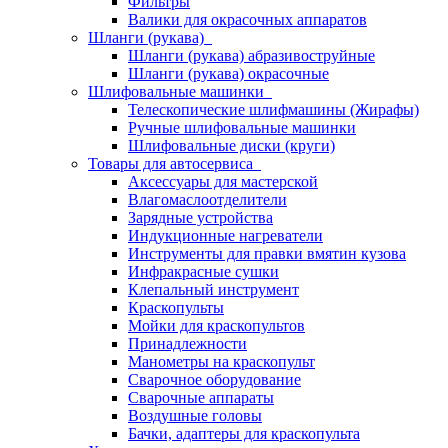
Фильтры
Валики для окрасочных аппаратов
Шланги (рукава)
Шланги (рукава) абразивоструйные
Шланги (рукава) окрасочные
Шлифовальные машинки
Телескопические шлифмашины (Жирафы)
Ручные шлифовальные машинки
Шлифовальные диски (круги)
Товары для автосервиса
Аксессуары для мастерской
Влагомаслоотделители
Зарядные устройства
Индукционные нагреватели
Инструменты для правки вмятин кузова
Инфракрасные сушки
Клепальный инструмент
Краскопульты
Мойки для краскопультов
Принадлежности
Манометры на краскопульт
Сварочное оборудование
Сварочные аппараты
Воздушные головы
Бачки, адаптеры для краскопульта