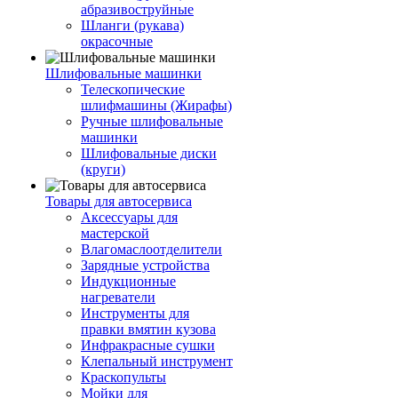
абразивоструйные
Шланги (рукава)
окрасочные
Шлифовальные машинки
Телескопические
шлифмашины (Жирафы)
Ручные шлифовальные
машинки
Шлифовальные диски
(круги)
Товары для автосервиса
Аксессуары для
мастерской
Влагомаслоотделители
Зарядные устройства
Индукционные
нагреватели
Инструменты для
правки вмятин кузова
Инфракрасные сушки
Клепальный инструмент
Краскопульты
Мойки для