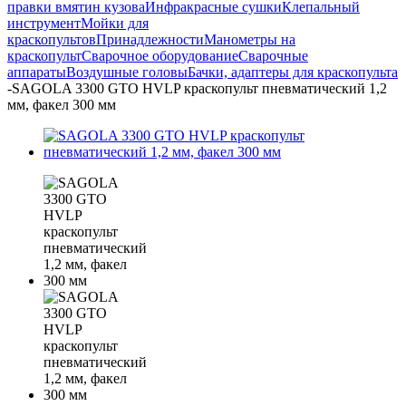
правки вмятин кузова
Инфракрасные сушки
Клепальный
инструмент
Мойки для
краскопультов
Принадлежности
Манометры на
краскопульт
Сварочное оборудование
Сварочные
аппараты
Воздушные головы
Бачки, адаптеры для краскопульта
-
SAGOLA 3300 GTO HVLP краскопульт пневматический 1,2
мм, факел 300 мм