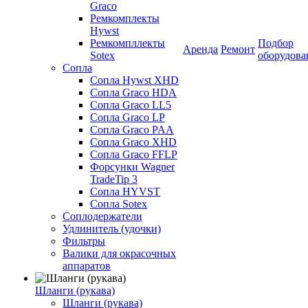
Graco
Ремкомплекты
Hywst
Ремкомпллекты
Подбор
Аренда
Ремонт
Sotex
оборудова
Сопла
Сопла Hywst XHD
Сопла Graco HDA
Сопла Graco LL5
Сопла Graco LP
Сопла Graco PAA
Сопла Graco XHD
Сопла Graco FFLP
Форсунки Wagner
TradeTip 3
Сопла HYVST
Сопла Sotex
Соплодержатели
Удлинитель (удочки)
Фильтры
Валики для окрасочных
аппаратов
Шланги (рукава)
Шланги (рукава)