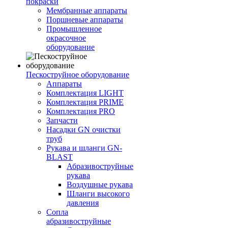
покраски
Мембранные аппараты
Поршневые аппараты
Промышленное
окрасочное
оборудование
Пескоструйное оборудование
Аппараты
Комплектация LIGHT
Комплектация PRIME
Комплектация PRO
Запчасти
Насадки GN очистки
труб
Рукава и шланги GN-
BLAST
Абразивоструйные
рукава
Воздушные рукава
Шланги высокого
давления
Сопла
абразивоструйные