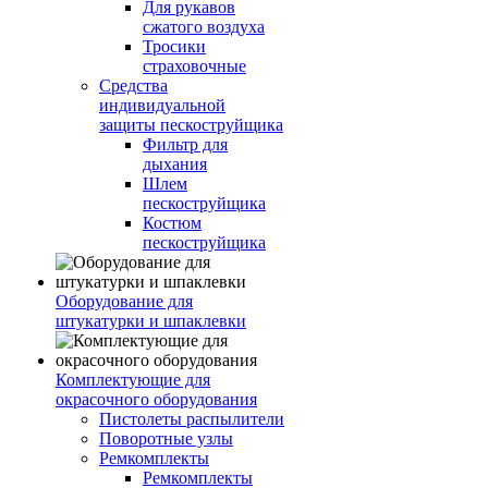
Для рукавов
сжатого воздуха
Тросики
страховочные
Средства
индивидуальной
защиты пескоструйщика
Фильтр для
дыхания
Шлем
пескоструйщика
Костюм
пескоструйщика
Оборудование для
штукатурки и шпаклевки
Комплектующие для
окрасочного оборудования
Пистолеты распылители
Поворотные узлы
Ремкомплекты
Ремкомплекты