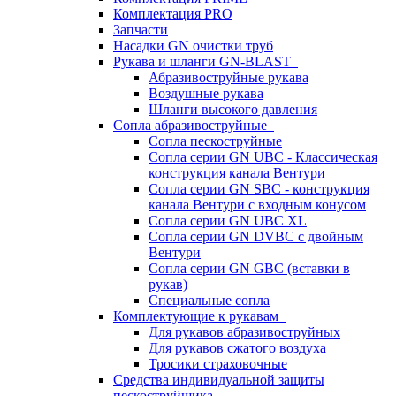
Комплектация PRO
Запчасти
Насадки GN очистки труб
Рукава и шланги GN-BLAST
Абразивоструйные рукава
Воздушные рукава
Шланги высокого давления
Сопла абразивоструйные
Сопла пескоструйные
Сопла серии GN UBC - Классическая
конструкция канала Вентури
Сопла серии GN SBC - конструкция
канала Вентури c входным конусом
Сопла серии GN UBC XL
Сопла серии GN DVBC с двойным
Вентури
Сопла серии GN GBC (вставки в
рукав)
Специальные сопла
Комплектующие к рукавам
Для рукавов абразивоструйных
Для рукавов сжатого воздуха
Тросики страховочные
Средства индивидуальной защиты
пескоструйщика