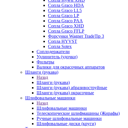
Сопла Hywst XHD
Сопла Graco HDA
Сопла Graco LL5
Сопла Graco LP
Сопла Graco PAA
Сопла Graco XHD
Сопла Graco FFLP
Форсунки Wagner TradeTip 3
Сопла HYVST
Сопла Sotex
Соплодержатели
Удлинитель (удочки)
Фильтры
Валики для окрасочных аппаратов
Шланги (рукава)
Назад
Шланги (рукава)
Шланги (рукава) абразивоструйные
Шланги (рукава) окрасочные
Шлифовальные машинки
Назад
Шлифовальные машинки
Телескопические шлифмашины (Жирафы)
Ручные шлифовальные машинки
Шлифовальные диски (круги)