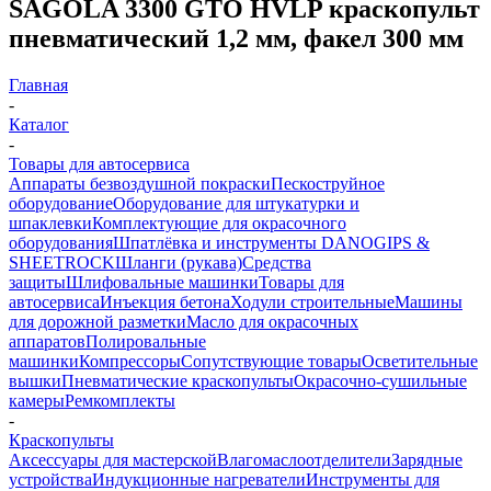
SAGOLA 3300 GTO HVLP краскопульт
пневматический 1,2 мм, факел 300 мм
Главная
-
Каталог
-
Товары для автосервиса
Аппараты безвоздушной покраски
Пескоструйное
оборудование
Оборудование для штукатурки и
шпаклевки
Комплектующие для окрасочного
оборудования
Шпатлёвка и инструменты DANOGIPS &
SHEETROCK
Шланги (рукава)
Средства
защиты
Шлифовальные машинки
Товары для
автосервиса
Инъекция бетона
Ходули строительные
Машины
для дорожной разметки
Масло для окрасочных
аппаратов
Полировальные
машинки
Компрессоры
Сопутствующие товары
Осветительные
вышки
Пневматические краскопульты
Окрасочно-сушильные
камеры
Ремкомплекты
-
Краскопульты
Аксессуары для мастерской
Влагомаслоотделители
Зарядные
устройства
Индукционные нагреватели
Инструменты для