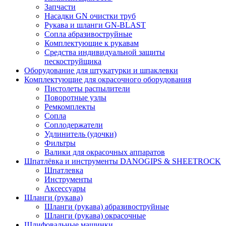
Запчасти
Насадки GN очистки труб
Рукава и шланги GN-BLAST
Сопла абразивоструйные
Комплектующие к рукавам
Средства индивидуальной защиты
пескоструйщика
Оборудование для штукатурки и шпаклевки
Комплектующие для окрасочного оборудования
Пистолеты распылители
Поворотные узлы
Ремкомплекты
Сопла
Соплодержатели
Удлинитель (удочки)
Фильтры
Валики для окрасочных аппаратов
Шпатлёвка и инструменты DANOGIPS & SHEETROCK
Шпатлевка
Инструменты
Аксессуары
Шланги (рукава)
Шланги (рукава) абразивоструйные
Шланги (рукава) окрасочные
Шлифовальные машинки