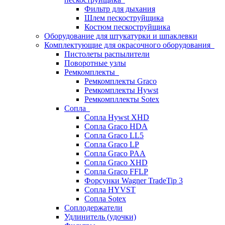
Фильтр для дыхания
Шлем пескоструйщика
Костюм пескоструйщика
Оборудование для штукатурки и шпаклевки
Комплектующие для окрасочного оборудования
Пистолеты распылители
Поворотные узлы
Ремкомплекты
Ремкомплекты Graco
Ремкомплекты Hywst
Ремкомпллекты Sotex
Сопла
Сопла Hywst XHD
Сопла Graco HDA
Сопла Graco LL5
Сопла Graco LP
Сопла Graco PAA
Сопла Graco XHD
Сопла Graco FFLP
Форсунки Wagner TradeTip 3
Сопла HYVST
Сопла Sotex
Соплодержатели
Удлинитель (удочки)