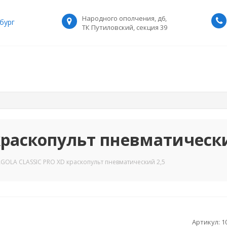
Народного ополчения, д6,
бург
ТК Путиловский, секция 39
краскопульт пневматически
AGOLA CLASSIC PRO XD краскопульт пневматический 2,5
Артикул:
1