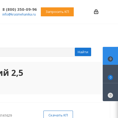
8 (800) 350-09-96
Запросить КП
info@krasmehanika.ru
Найти
0
й 2,5
0
0
Скачать КП
0141629