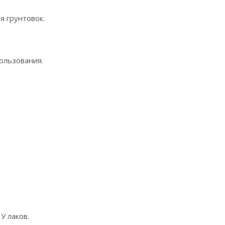
я грунтовок.
ользования.
У лаков.