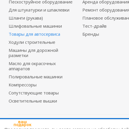
Пескоструйное оборудование
Аренда оборудовани
Для штукатурки и шпаклевки
Ремонт оборудовани
Шланги (рукава)
Плановое обслужива
Шлифовальные машинки
Тест-драйв
Товары для автосервиса
Бренды
Ходули строительные
Машины для дорожной
разметки
Масло для окрасочных
аппаратов
Полировальные машинки
Компрессоры
Сопутствующие товары
Осветительные вышки
2026 © Красмеханика
ваш
подарок
Цены на сайте не являются публичной офертой