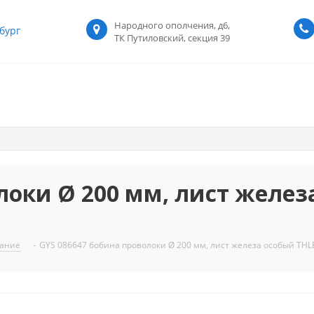
Народного ополчения, д6,
бург
ТК Путиловский, секция 39
локи Ø 200 мм, лист желез
вание
-
GYS 086647 бобина проволоки Ø 200 мм, лист железа особый THLE, 