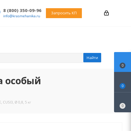
8 (800) 350-09-96
Запросить КП
info@krasmehanika.ru
Найти
0
а особый
0
CUSI3, Ø 0,8, 5 кг
0