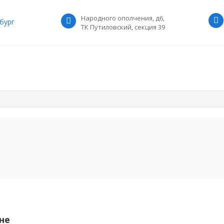
Народного ополчения, д6,
бург
ТК Путиловский, секция 39
не