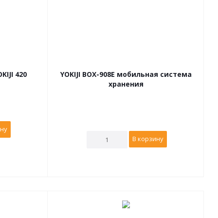
IJI 420
YOKIJI BOX-908E мобильная система
хранения
ину
В корзину