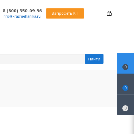
8 (800) 350-09-96
Запросить КП
info@krasmehanika.ru
Найти
0
0
0